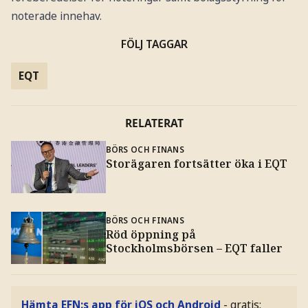
noterade innehav.
FÖLJ TAGGAR
EQT
RELATERAT
BÖRS OCH FINANS
Storägaren fortsätter öka i EQT
BÖRS OCH FINANS
Röd öppning på
Stockholmsbörsen – EQT faller
Hämta EFN:s app för iOS och Android
- gratis: