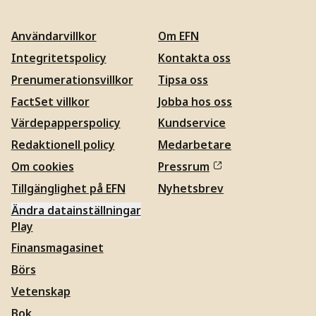
Användarvillkor
Om EFN
Integritetspolicy
Kontakta oss
Prenumerationsvillkor
Tipsa oss
FactSet villkor
Jobba hos oss
Värdepapperspolicy
Kundservice
Redaktionell policy
Medarbetare
Om cookies
Pressrum
Tillgänglighet på EFN
Nyhetsbrev
Ändra datainställningar
Play
Finansmagasinet
Börs
Vetenskap
Bok