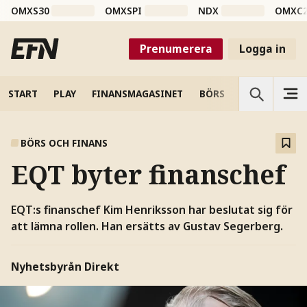
OMXS30
OMXSPI
NDX
OMXC
Prenumerera
Logga in
START
PLAY
FINANSMAGASINET
BÖRS
VETENSKAP
BÖRS OCH FINANS
EQT byter finanschef
EQT:s finanschef Kim Henriksson har beslutat sig för
att lämna rollen. Han ersätts av Gustav Segerberg.
Nyhetsbyrån Direkt