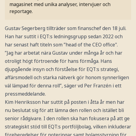
magasinet med unika analyser, intervjuer och
reportage.
Gustav Segerberg tillträder som finanschef den 18 juli.
Han har suttit i EQT:s ledningsgrupp sedan 2022 och
har senast haft titeln som ”head of the CEO office".
”Jag har arbetat nära Gustav under många år och har
otroligt högt förtroende för hans förmåga. Hans
djupgående insyn och förståelse för EQT:s strategi,
affärsmodell och starka nätverk gör honom synnerligen
väl lämpad för denna roll”, säger vd Per Franzén i ett
pressmeddelande.
Kim Henriksson har suttit på posten i åtta år men har
nu beslutat sig för att lämna den rollen och istället bli
senior rådgivare. I den rollen ska han fokusera på att ge
strategiskt stöd till EQT:s portföljbolag, vilken inkluderar
föreberedelser för noteringar samt bolagsstyrning för