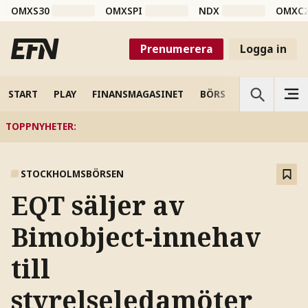
OMXS30
OMXSPI
NDX
OMXC
Prenumerera
Logga in
START
PLAY
FINANSMAGASINET
BÖRS
VETENSKAP
TOPPNYHETER
:
STOCKHOLMSBÖRSEN
EQT säljer av
Bimobject-innehav
till
styrelseledamöter