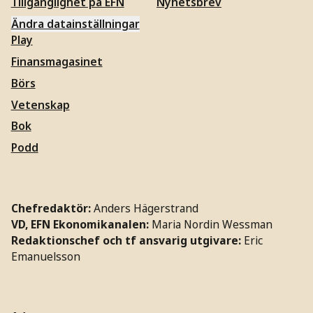
Tillgänglighet på EFN
Nyhetsbrev
Ändra datainställningar
Play
Finansmagasinet
Börs
Vetenskap
Bok
Podd
Chefredaktör:
Anders Hägerstrand
VD, EFN Ekonomikanalen:
Maria Nordin Wessman
Redaktionschef och tf ansvarig utgivare:
Eric
Emanuelsson