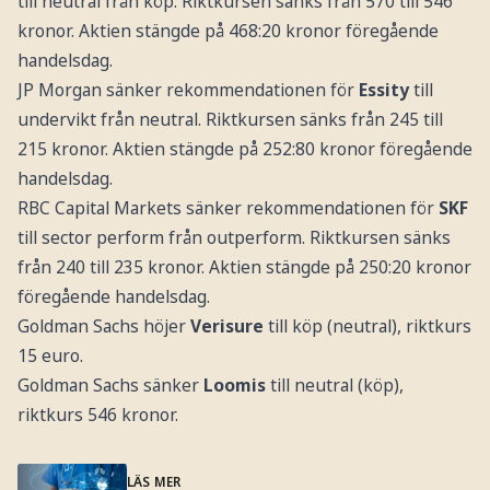
till neutral från köp. Riktkursen sänks från 570 till 546
kronor. Aktien stängde på 468:20 kronor föregående
handelsdag.
JP Morgan sänker rekommendationen för
Essity
till
undervikt från neutral. Riktkursen sänks från 245 till
215 kronor. Aktien stängde på 252:80 kronor föregående
handelsdag.
RBC Capital Markets sänker rekommendationen för
SKF
till sector perform från outperform. Riktkursen sänks
från 240 till 235 kronor. Aktien stängde på 250:20 kronor
föregående handelsdag.
Goldman Sachs höjer
Verisure
till köp (neutral), riktkurs
15 euro.
Goldman Sachs sänker
Loomis
till neutral (köp),
riktkurs 546 kronor.
LÄS MER