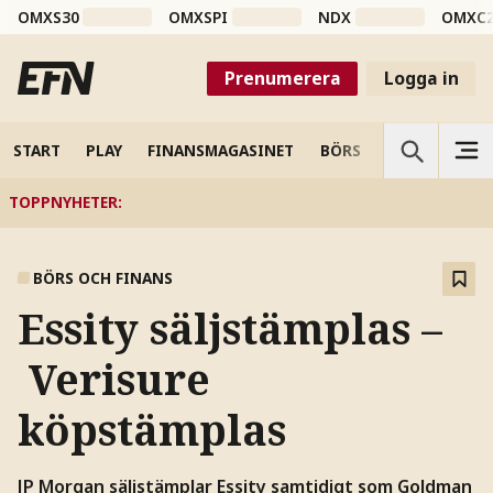
OMXS30
OMXSPI
NDX
OMXC
Prenumerera
Logga in
START
PLAY
FINANSMAGASINET
BÖRS
VETENSKAP
TOPPNYHETER
:
BÖRS OCH FINANS
Essity säljstämplas –
Verisure
köpstämplas
JP Morgan säljstämplar Essity samtidigt som Goldman