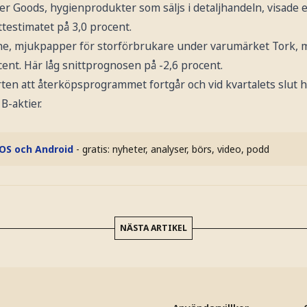
 Goods, hygienprodukter som säljs i detaljhandeln, visade en
ttestimatet på 3,0 procent.
ne, mjukpapper för storförbrukare under varumärket Tork, 
ent. Här låg snittprognosen på -2,6 procent.
rten att återköpsprogrammet fortgår och vid kvartalets slut 
 B-aktier.
iOS och Android
- gratis: nyheter, analyser, börs, video, podd
NÄSTA ARTIKEL