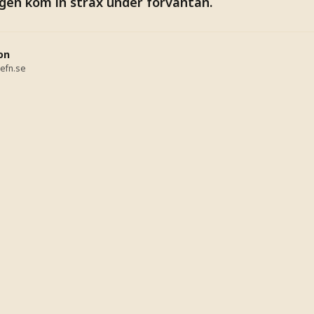
gen kom in strax under förväntan.
on
efn.se