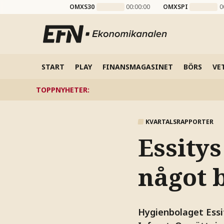
OMXS30
00:00:00
OMXSPI
0
START
PLAY
FINANSMAGASINET
BÖRS
VE
TOPPNYHETER
:
KVARTALSRAPPORTER
Essitys
något 
Hygienbolaget Essit