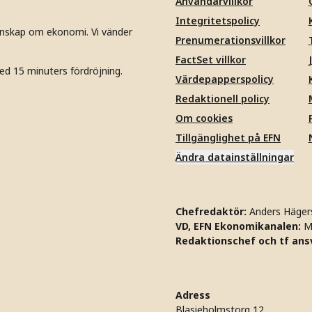
Användarvillkor
Integritetspolicy
unskap om ekonomi. Vi vänder
Prenumerationsvillkor
FactSet villkor
ed 15 minuters fördröjning.
Värdepapperspolicy
Redaktionell policy
Om cookies
Tillgänglighet på EFN
Ändra datainställningar
Chefredaktör:
Anders Häger
VD, EFN Ekonomikanalen:
M
Redaktionschef och tf ansv
Adress
Blasieholmstorg 12