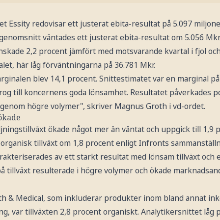
t Essity redovisar ett justerat ebita-resultat på 5.097 miljon
 genomsnitt väntades ett justerat ebita-resultat om 5.056 Mkr,
kade 2,2 procent jämfört med motsvarande kvartal i fjol och 
let, här låg förväntningarna på 36.781 Mkr.
ginalen blev 14,1 procent. Snittestimatet var en marginal på
rog till koncernens goda lönsamhet. Resultatet påverkades po
t genom högre volymer", skriver Magnus Groth i vd-ordet.
 ökade
jningstillväxt ökade något mer än väntat och uppgick till 1,9 p
n organisk tillväxt om 1,8 procent enligt Infronts sammanställn
arakteriserades av ett starkt resultat med lönsam tillväxt och
på tillväxt resulterade i högre volymer och ökade marknadsand
th & Medical, som inkluderar produkter inom bland annat ink
 var tillväxten 2,8 procent organiskt. Analytikersnittet låg p