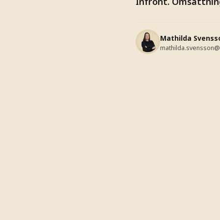
Infront. Omsättnin
Mathilda Svenss
mathilda.svensson@