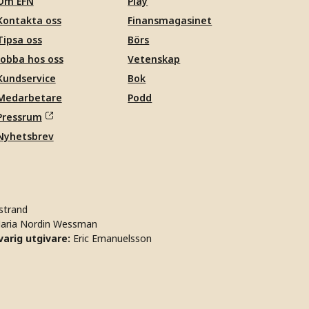
Om EFN
Play
Kontakta oss
Finansmagasinet
Tipsa oss
Börs
Jobba hos oss
Vetenskap
Kundservice
Bok
Medarbetare
Podd
Pressrum
Nyhetsbrev
strand
aria Nordin Wessman
arig utgivare:
Eric Emanuelsson