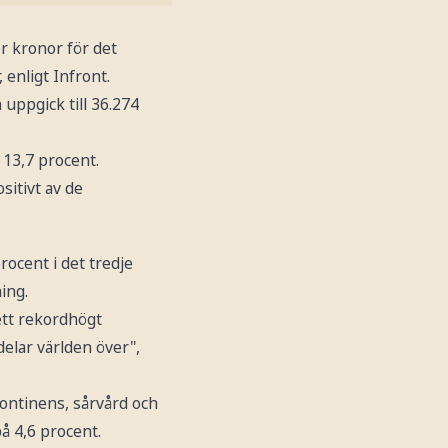
er kronor för det
 enligt Infront.
uppgick till 36.274
 13,7 procent.
sitivt av de
rocent i det tredje
ing.
 ett rekordhögt
elar världen över",
ontinens, sårvård och
å 4,6 procent.