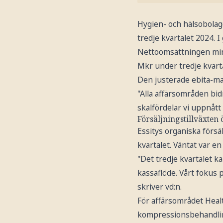
Hygien- och hälsobolage
tredje kvartalet 2024. I
Nettoomsättningen mins
Mkr under tredje kvarta
Den justerade ebita-mar
"Alla affärsområden bid
skalfördelar vi uppnåt
Försäljningstillväxten
Essitys organiska försäl
kvartalet. Väntat var e
"Det tredje kvartalet k
kassaflöde. Vårt fokus 
skriver vd:n.
För affärsområdet Heal
kompressionsbehandling,