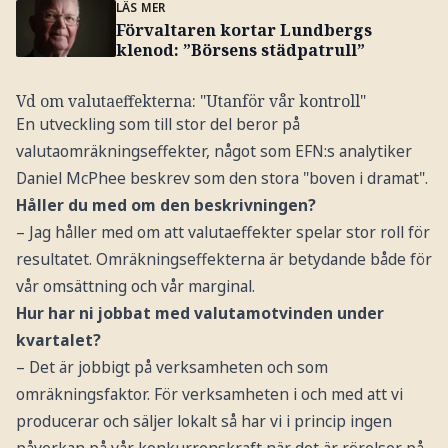
LÄS MER
Förvaltaren kortar Lundbergs
klenod: ”Börsens städpatrull”
Vd om valutaeffekterna: "Utanför vår kontroll"
En utveckling som till stor del beror på
valutaomräkningseffekter, något som EFN:s analytiker
Daniel McPhee beskrev som den stora "boven i dramat".
Håller du med om den beskrivningen?
– Jag håller med om att valutaeffekter spelar stor roll för
resultatet. Omräkningseffekterna är betydande både för
vår omsättning och vår marginal.
Hur har ni jobbat med valutamotvinden under
kvartalet?
– Det är jobbigt på verksamheten och som
omräkningsfaktor. För verksamheten i och med att vi
producerar och säljer lokalt så har vi i princip ingen
påverkan på vår konkurrenskraft när det är rörelser på