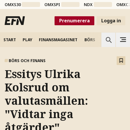
OMXS30
OMXSPI
NDX
OMXC
Prenumerera
Logga in
START
PLAY
FINANSMAGASINET
BÖRS
VETENSKAP
BÖRS OCH FINANS
Essitys Ulrika
Kolsrud om
valutasmällen:
"Vidtar inga
åtgärder"