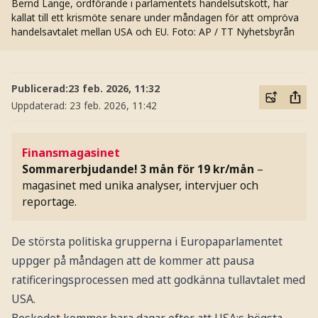
Bernd Lange, ordförande i parlamentets handelsutskott, har
kallat till ett krismöte senare under måndagen för att ompröva
handelsavtalet mellan USA och EU.
Foto: AP / TT Nyhetsbyrån
Publicerad:
23 feb. 2026, 11:32
Uppdaterad:
23 feb. 2026, 11:42
Finansmagasinet
Sommarerbjudande! 3 mån för 19 kr/mån
–
magasinet med unika analyser, intervjuer och
reportage.
De största politiska grupperna i Europaparlamentet
uppger på måndagen att de kommer att pausa
ratificeringsprocessen med att godkänna tullavtalet med
USA.
Beskedet kommer bara dagar efter att USA:s högsta