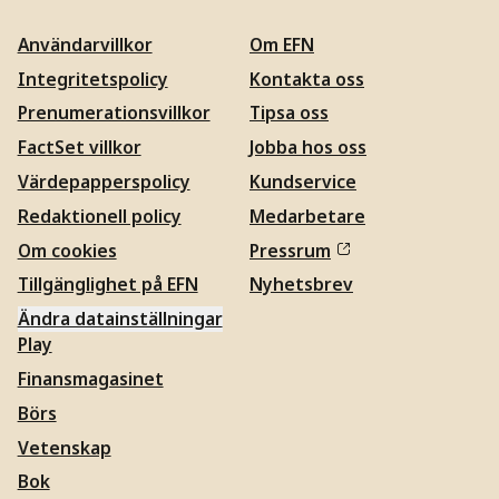
Användarvillkor
Om EFN
Integritetspolicy
Kontakta oss
Prenumerationsvillkor
Tipsa oss
FactSet villkor
Jobba hos oss
Värdepapperspolicy
Kundservice
Redaktionell policy
Medarbetare
Om cookies
Pressrum
Tillgänglighet på EFN
Nyhetsbrev
Ändra datainställningar
Play
Finansmagasinet
Börs
Vetenskap
Bok