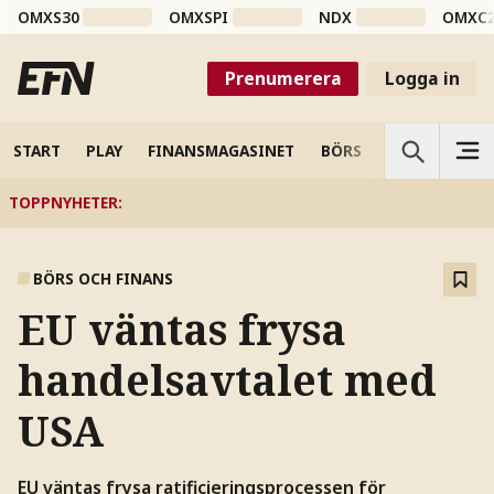
OMXS30
OMXSPI
NDX
OMXC
Prenumerera
Logga in
START
PLAY
FINANSMAGASINET
BÖRS
VETENSKAP
TOPPNYHETER
:
BÖRS OCH FINANS
EU väntas frysa
handelsavtalet med
USA
EU väntas frysa ratificieringsprocessen för