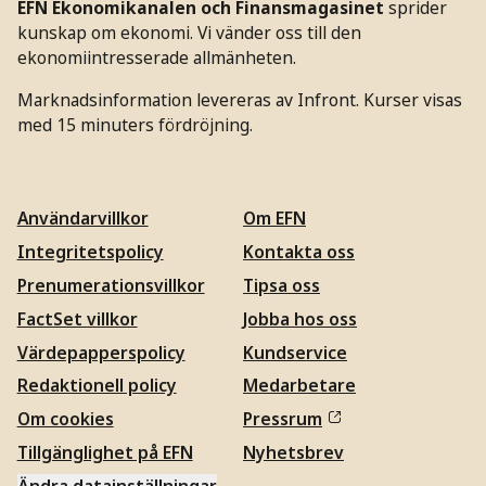
EFN Ekonomikanalen och Finansmagasinet
sprider
kunskap om ekonomi. Vi vänder oss till den
ekonomiintresserade allmänheten.
Marknadsinformation levereras av Infront. Kurser visas
med 15 minuters fördröjning.
Användarvillkor
Om EFN
Integritetspolicy
Kontakta oss
Prenumerationsvillkor
Tipsa oss
FactSet villkor
Jobba hos oss
Värdepapperspolicy
Kundservice
Redaktionell policy
Medarbetare
Om cookies
Pressrum
Tillgänglighet på EFN
Nyhetsbrev
Ändra datainställningar