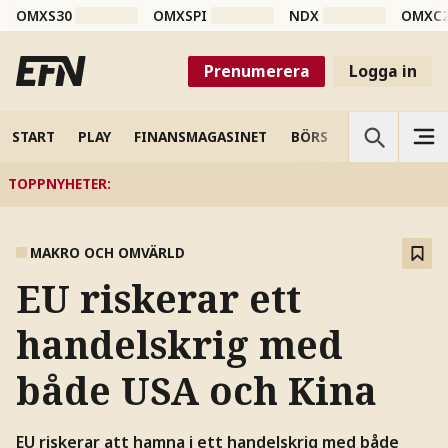
OMXS30
OMXSPI
NDX
OMXC
Prenumerera
Logga in
START
PLAY
FINANSMAGASINET
BÖRS
VETENSKAP
TOPPNYHETER
:
MAKRO OCH OMVÄRLD
EU riskerar ett
handelskrig med
både USA och Kina
EU riskerar att hamna i ett handelskrig med både