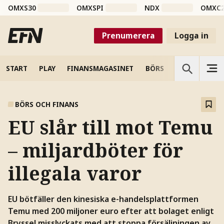
OMXS30
OMXSPI
NDX
OMXC
Prenumerera
Logga in
START
PLAY
FINANSMAGASINET
BÖRS
VETENSKAP
BÖRS OCH FINANS
EU slår till mot Temu
– miljardböter för
illegala varor
EU bötfäller den kinesiska e-handelsplattformen
Temu med 200 miljoner euro efter att bolaget enligt
Bryssel misslyckats med att stoppa försäljningen av