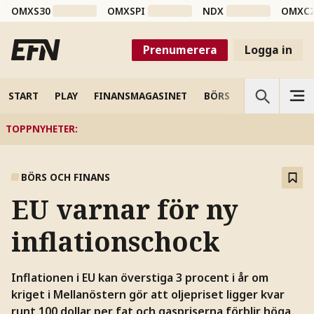
OMXS30
OMXSPI
NDX
OMXC
Prenumerera
Logga in
START
PLAY
FINANSMAGASINET
BÖRS
VETENSKAP
TOPPNYHETER
:
BÖRS OCH FINANS
EU varnar för ny
inflationschock
Inflationen i EU kan överstiga 3 procent i år om
kriget i Mellanöstern gör att oljepriset ligger kvar
runt 100 dollar per fat och gaspriserna förblir höga