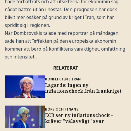
hade förbättrats och att utsikterna för ekonomin såg
något bättre ut än i höstas. Den prognosen har dock
blivit mer osäker på grund av kriget i Iran, som har
spridit sig i regionen.
När Dombrovskis talade med reportrar på måndagen
sade han att "effekten på den europeiska ekonomin
kommer att bero på konfliktens varaktighet, omfattning
och intensitet".
RELATERAT
KONFLIKTEN I IRAN
Lagarde: Ingen ny
inflationschock från Irankriget
BÖRS OCH FINANS
ECB ser ny inflationschock –
kräver ”välavvägt” svar