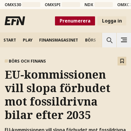
OMXS30
OMXSPI
NDX
OMXC
Prenumerera
Logga in
START
PLAY
FINANSMAGASINET
BÖRS
VETENSKAP
BÖRS OCH FINANS
EU-kommissionen
vill slopa förbudet
mot fossildrivna
bilar efter 2035
EU-kommissionen vill slopa förbudet mot fossildrivna