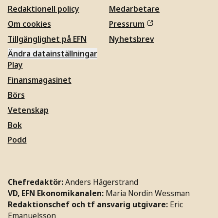
Redaktionell policy
Medarbetare
Om cookies
Pressrum
Tillgänglighet på EFN
Nyhetsbrev
Ändra datainställningar
Play
Finansmagasinet
Börs
Vetenskap
Bok
Podd
Chefredaktör:
Anders Hägerstrand
VD, EFN Ekonomikanalen:
Maria Nordin Wessman
Redaktionschef och tf ansvarig utgivare:
Eric
Emanuelsson