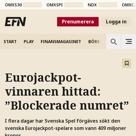
OMXS30
OMXSPI
NDX
OMXC
Prenumerera
Logga in
START
PLAY
FINANSMAGASINET
BÖRS
VETENSKAP
Eurojackpot-
vinnaren hittad:
”Blockerade numret”
I flera dagar har Svenska Spel förgäves sökt den
svenska Eurojackpot-spelare som vann 409 miljoner
kronor.