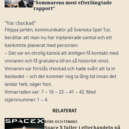
”Sommarens mest efterlängtade
rapport”
”Var chockad”
Filippa Jartén, kommunikatör på Svenska Spel Tur,
berättar att man nu har inplanerade samtal och ett
bankmöte planerat med personen.
– Det var en otrolig känsla att äntligen få kontakt med
vinnaren och få gratulera till en så historisk vinst.
Vinnaren var förstås chockad och hade svårt att ta in
beskedet – och det kommer nog ta lång tid innan det
landar helt, säger hon.
Vinnarraden var:
7 – 16 – 23 – 41 – 42.
Med
stjärnnummer: 1 – 4.
RELATERAT
BÖRS OCH FINANS
Space X faller i efterhandeln på