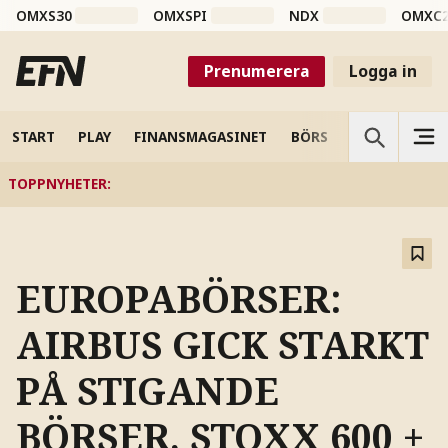
OMXS30
OMXSPI
NDX
OMXC
Prenumerera
Logga in
START
PLAY
FINANSMAGASINET
BÖRS
VETENSKAP
TOPPNYHETER
:
EUROPABÖRSER:
AIRBUS GICK STARKT
PÅ STIGANDE
BÖRSER, STOXX 600 +