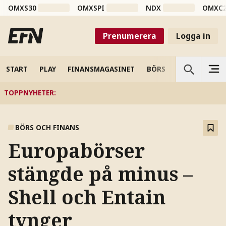
OMXS30
OMXSPI
NDX
OMXC
Prenumerera
Logga in
START
PLAY
FINANSMAGASINET
BÖRS
VETENSKAP
TOPPNYHETER
:
BÖRS OCH FINANS
Europabörser
stängde på minus –
Shell och Entain
tynger