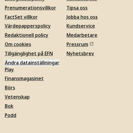
Prenumerationsvillkor
Tipsa oss
FactSet villkor
Jobba hos oss
Värdepapperspolicy
Kundservice
Redaktionell policy
Medarbetare
Om cookies
Pressrum
Tillgänglighet på EFN
Nyhetsbrev
Ändra datainställningar
Play
Finansmagasinet
Börs
Vetenskap
Bok
Podd