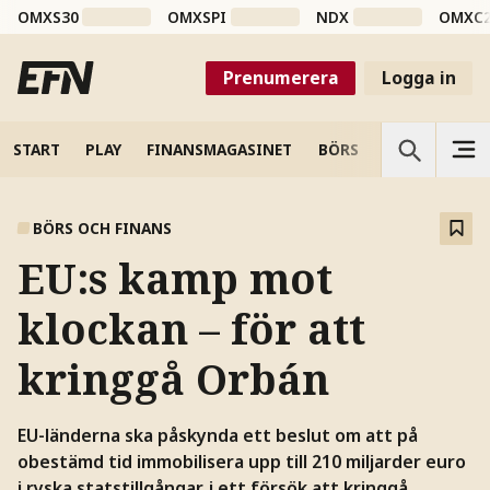
OMXS30
OMXSPI
NDX
OMXC
Prenumerera
Logga in
START
PLAY
FINANSMAGASINET
BÖRS
VETENSKAP
BÖRS OCH FINANS
EU:s kamp mot
klockan – för att
kringgå Orbán
EU-länderna ska påskynda ett beslut om att på
obestämd tid immobilisera upp till 210 miljarder euro
i ryska statstillgångar, i ett försök att kringgå