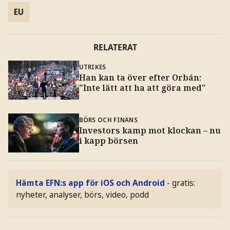
EU
RELATERAT
UTRIKES
Han kan ta över efter Orbán:
"Inte lätt att ha att göra med"
BÖRS OCH FINANS
Investors kamp mot klockan – nu
i kapp börsen
Hämta EFN:s app för iOS och Android
- gratis:
nyheter, analyser, börs, video, podd