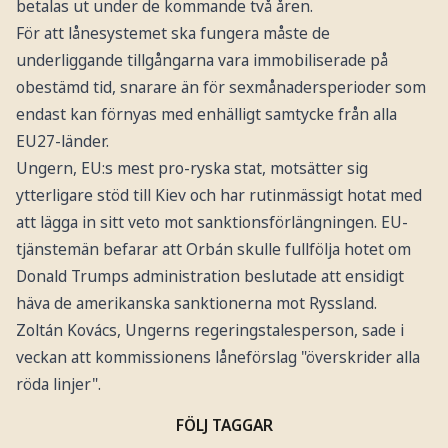
betalas ut under de kommande två åren.
För att lånesystemet ska fungera måste de
underliggande tillgångarna vara immobiliserade på
obestämd tid, snarare än för sexmånadersperioder som
endast kan förnyas med enhälligt samtycke från alla
EU27-länder.
Ungern, EU:s mest pro-ryska stat, motsätter sig
ytterligare stöd till Kiev och har rutinmässigt hotat med
att lägga in sitt veto mot sanktionsförlängningen. EU-
tjänstemän befarar att Orbán skulle fullfölja hotet om
Donald Trumps administration beslutade att ensidigt
häva de amerikanska sanktionerna mot Ryssland.
Zoltán Kovács, Ungerns regeringstalesperson, sade i
veckan att kommissionens låneförslag "överskrider alla
röda linjer".
FÖLJ TAGGAR