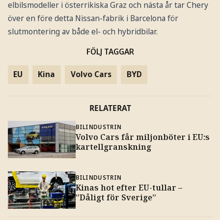
elbilsmodeller i österrikiska Graz och nästa år tar Chery
över en före detta Nissan-fabrik i Barcelona för
slutmontering av både el- och hybridbilar.
FÖLJ TAGGAR
EU
Kina
Volvo Cars
BYD
RELATERAT
BILINDUSTRIN
Volvo Cars får miljonböter i EU:s
kartellgranskning
BILINDUSTRIN
Kinas hot efter EU-tullar –
”Dåligt för Sverige”