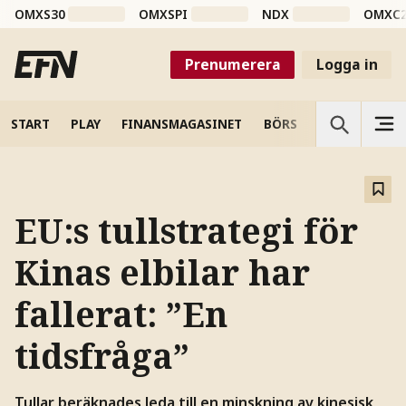
OMXS30
OMXSPI
NDX
OMXC
Prenumerera
Logga in
START
PLAY
FINANSMAGASINET
BÖRS
VETENSKAP
EU:s tullstrategi för
Kinas elbilar har
fallerat: ”En
tidsfråga”
Tullar beräknades leda till en minskning av kinesisk