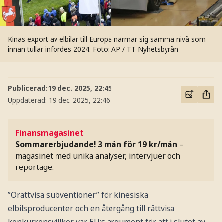
Kinas export av elbilar till Europa närmar sig samma nivå som
innan tullar infördes 2024.
Foto: AP / TT Nyhetsbyrån
Publicerad:
19 dec. 2025, 22:45
Uppdaterad:
19 dec. 2025, 22:46
Finansmagasinet
Sommarerbjudande! 3 mån för 19 kr/mån
–
magasinet med unika analyser, intervjuer och
reportage.
”Orättvisa subventioner” för kinesiska
elbilsproducenter och en återgång till rättvisa
konkurrensvillkor var EU:s argument för att i slutet av