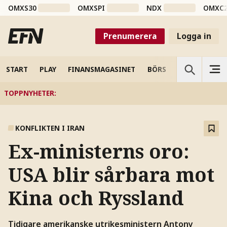
OMXS30
OMXSPI
NDX
OMXC
Prenumerera
Logga in
START
PLAY
FINANSMAGASINET
BÖRS
VETENSKAP
TOPPNYHETER
:
KONFLIKTEN I IRAN
Ex-ministerns oro:
USA blir sårbara mot
Kina och Ryssland
Tidigare amerikanske utrikesministern Antony