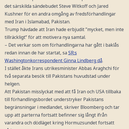
det särskilda sändebudet Steve Witkoff och Jared
Kushner för en andra omgång av fredsförhandlingar
med Iran i Islamabad, Pakistan.
Trump hävdade att Iran hade erbjudit ”mycket, men inte
tillräckligt” för att motivera nya samtal.
– Det verkar som om förhandlingarna har gått i baklås
redan innan de har startat, sa
SR:s
Washingtonkorrespondent Ginna Lindberg då
.
I stället åkte Irans utrikesminister Abbas Araghchi för
två separata besök till Pakistans huvudstad under
helgen.
Att Pakistan misslyckat med att få Iran och USA tillbaka
till förhandlingsbordet understryker Pakistans
begränsningar i medlandet, skriver Bloomberg och tar
upp att parterna fortsatt befinner sig långt ifrån
varandra och dödläget kring Hormuzsundet fortsatt