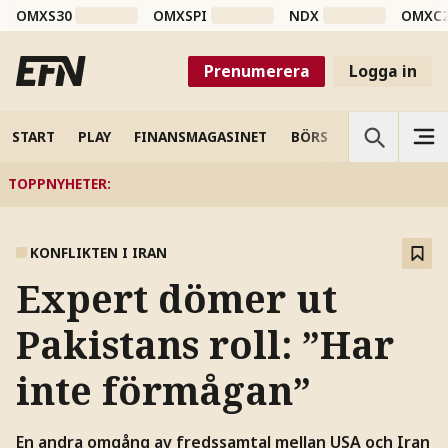
OMXS30
OMXSPI
NDX
OMXC
Prenumerera
Logga in
START
PLAY
FINANSMAGASINET
BÖRS
VETENSKAP
TOPPNYHETER
:
KONFLIKTEN I IRAN
Expert dömer ut
Pakistans roll: ”Har
inte förmågan”
En andra omgång av fredssamtal mellan USA och Iran