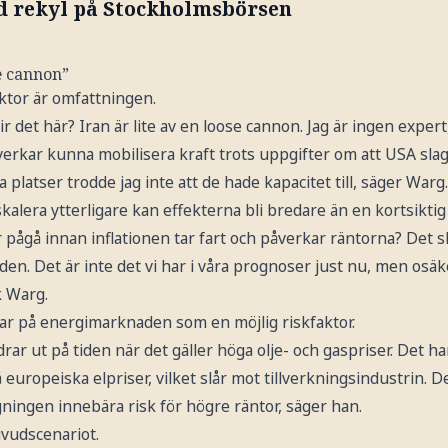
d rekyl på Stockholmsbörsen
se cannon”
tor är omfattningen.
ir det här? Iran är lite av en loose cannon. Jag är ingen expert
erkar kunna mobilisera kraft trots uppgifter om att USA slagi
 platser trodde jag inte att de hade kapacitet till, säger Warg.
kalera ytterligare kan effekterna bli bredare än en kortsiktig
 pågå innan inflationen tar fart och påverkar räntorna? Det s
den. Det är inte det vi har i våra prognoser just nu, men osä
k Warg.
r på energimarknaden som en möjlig riskfaktor.
r drar ut på tiden när det gäller höga olje- och gaspriser. Det h
 europeiska elpriser, vilket slår mot tillverkningsindustrin. 
ngningen innebära risk för högre räntor, säger han.
uvudscenariot.