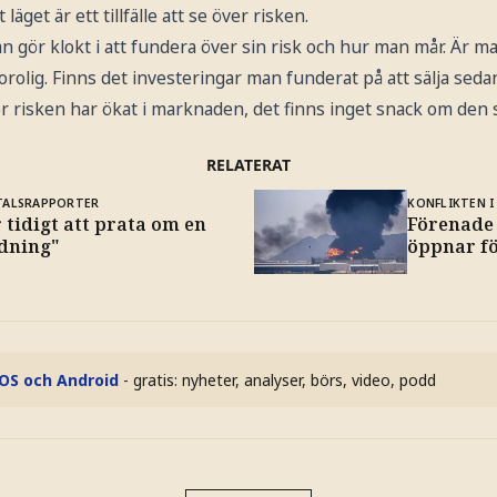
äget är ett tillfälle att se över risken.
an gör klokt i att fundera över sin risk och hur man mår. Är ma
rolig. Finns det investeringar man funderat på att sälja sedan 
r risken har ökat i marknaden, det finns inget snack om den 
RELATERAT
TALSRAPPORTER
KONFLIKTEN I
 tidigt att prata om en
Förenade
dning"
öppnar för
iOS och Android
- gratis: nyheter, analyser, börs, video, podd