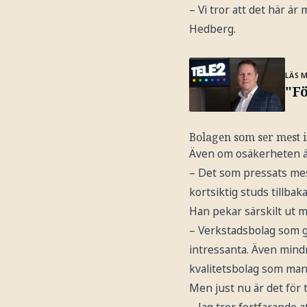
– Vi tror att det här är
Hedberg.
LÄS 
"Fö
Bolagen som ser mest i
Även om osäkerheten är
– Det som pressats mes
kortsiktig studs tillbak
Han pekar särskilt ut m
– Verkstadsbolag som g
intressanta. Även mindre
kvalitetsbolag som man 
Men just nu är det för t