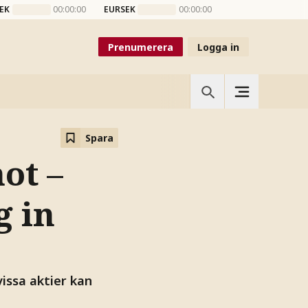
EK
00:00:00
EURSEK
00:00:00
Prenumerera
Logga in
Spara
ot –
g in
vissa aktier kan