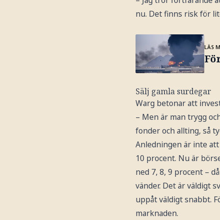
– Jag tror fortfarande a
nu. Det finns risk för 
LÄS 
För
Sälj gamla surdegar
Warg betonar att investe
– Men är man trygg och 
fonder och allting, så t
Anledningen är inte att 
10 procent. Nu är börsen
ned 7, 8, 9 procent – d
vänder. Det är väldigt sv
uppåt väldigt snabbt. Fö
marknaden.