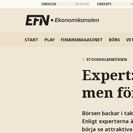
OMXS30
00:00:00
OMXSPI
0
START
PLAY
FINANSMAGASINET
BÖRS
VE
STOCKHOLMSBÖRSEN
Expert:
men för
Börsen backar i ta
Enligt experterna ä
börja se attraktiva