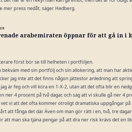
tt det här är en rekyl man kan gå emot, men det är för tidigt a
lite mer press nedåt, säger Hedberg.
MER
enade arabemiraten öppnar för att gå in i 
rare först bör se till helheten i portföljen.
bekväm med sin portfölj och sin allokering, att man har akti
ycker jag inte att det finns någon jättestor anledning att sprin
jag är feg och vill köra en 1-X-2, utan att det ofta blir en ned
 ner 4 procent på två dagar, och säg att vi skulle gå ner 4 proc
å vet vi att det ofta kommer otroligt dramatiska uppgångar på 
årt att fånga det där. Även om man gör rätt i en, två, tre dagar 
r att man ska tjäna pengar på att dra ner risk krävs det en lit