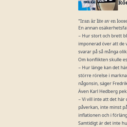
Rö
”Iran är lite av en loo
En annan osäkerhetsfak
– Hur stort och brett bl
imponerad över att de v
svarar på så många olika
Om konflikten skulle es
– Hur länge kan det här
större rörelse i markna
någonsin, säger Fredri
Även Karl Hedberg peka
– Vi vill inte att det hä
påverkan, inte minst på
inflationen och i förlä
Samtidigt är det inte h