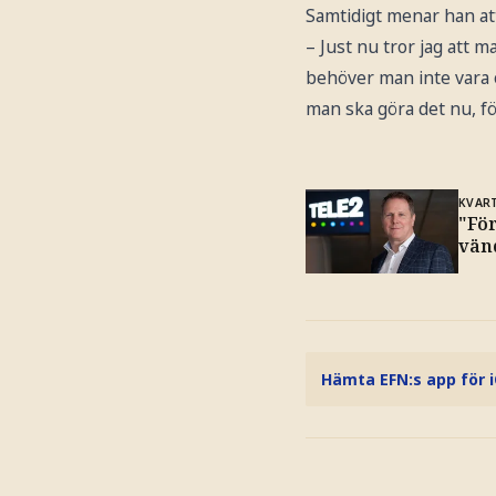
Samtidigt menar han att l
– Just nu tror jag att m
behöver man inte vara o
man ska göra det nu, fö
KVAR
"För
vän
Hämta EFN:s app för 