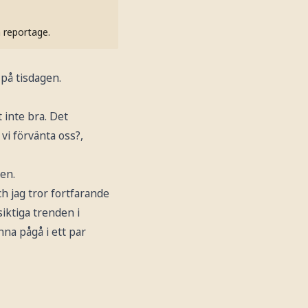
h reportage.
på tisdagen.
 inte bra. Det
 vi förvänta oss?,
en.
ch jag tror fortfarande
siktiga trenden i
na pågå i ett par