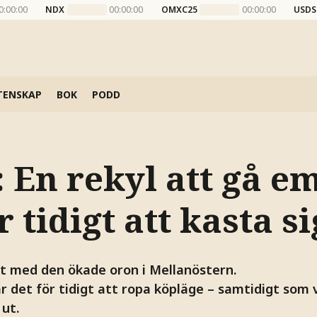
0:00:00
NDX
00:00:00
OMXC25
00:00:00
USDS
TENSKAP
BOK
PODD
 En rekyl att gå em
 tidigt att kasta si
kt med den ökade oron i Mellanöstern.
r det för tidigt att ropa köpläge – samtidigt som 
 ut.