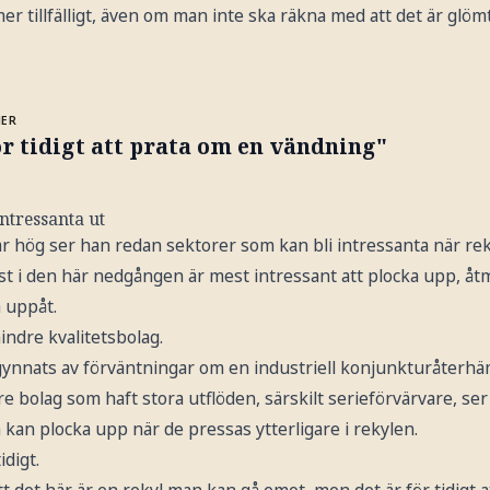
 mer tillfälligt, även om man inte ska räkna med att det är glöm
MER
r tidigt att prata om en vändning"
ntressanta ut
 hög ser han redan sektorer som kan bli intressanta när rek
t i den här nedgången är mest intressant att plocka upp, åt
a uppåt.
indre kvalitetsbolag.
ynnats av förväntningar om en industriell konjunkturåterhäm
 bolag som haft stora utflöden, särskilt serieförvärvare, ser 
kan plocka upp när de pressas ytterligare i rekylen.
idigt.