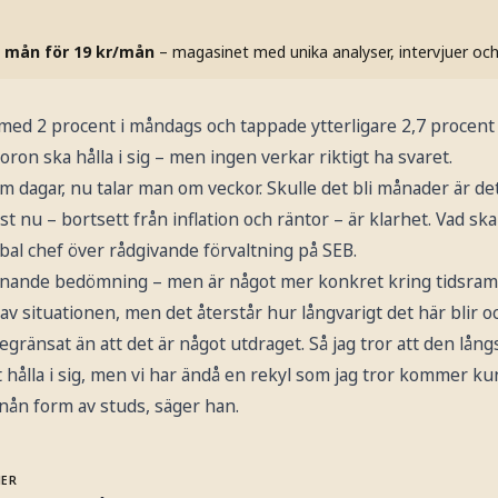
 mån för 19 kr/mån
– magasinet med unika analyser, intervjuer oc
med 2 procent i måndags och tappade ytterligare 2,7 procent 
ron ska hålla i sig – men ingen verkar riktigt ha svaret.
m dagar, nu talar man om veckor. Skulle det bli månader är det
st nu – bortsett från inflation och räntor – är klarhet. Vad ska
bal chef över rådgivande förvaltning på SEB.
iknande bedömning – men är något mer konkret kring tidsram
av situationen, men det återstår hur långvarigt det här blir o
egränsat än att det är något utdraget. Så jag tror att den lång
ålla i sig, men vi har ändå en rekyl som jag tror kommer kun
r nån form av studs, säger han.
MER