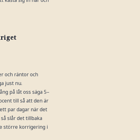
tt kasta sig in här och
kriget
er och räntor och
ga just nu.
gång på låt oss säga 5–
ent till så att den är
ett par dagar när det
så slår det tillbaka
e större korrigering i