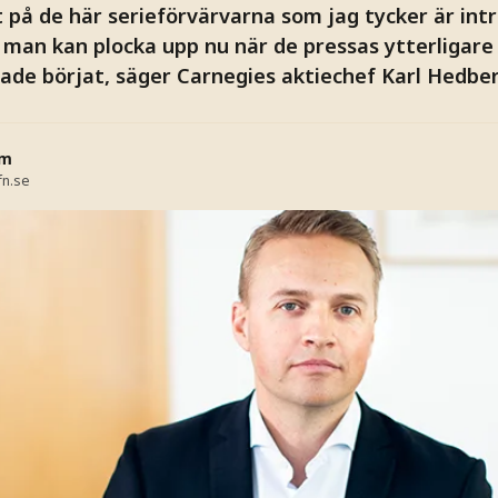
 på de här serieförvärvarna som jag tycker är int
man kan plocka upp nu när de pressas ytterligare 
hade börjat, säger Carnegies aktiechef Karl Hedber
öm
fn.se