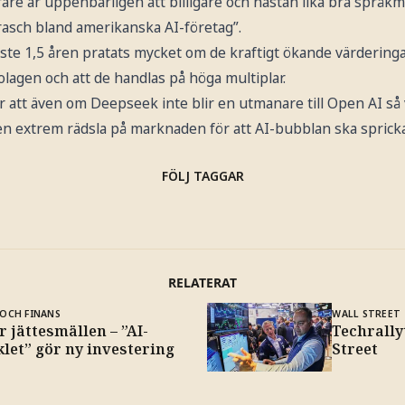
are är uppenbarligen att billigare och nästan lika bra språk
krasch bland amerikanska AI-företag”.
ste 1,5 åren pratats mycket om de kraftigt ökande värderinga
lagen och att de handlas på höga multiplar.
r att även om Deepseek inte blir en utmanare till Open AI så
 extrem rädsla på marknaden för att AI-bubblan ska sprick
FÖLJ TAGGAR
RELATERAT
OCH FINANS
WALL STREET
r jättesmällen – ”AI-
Techrally
let” gör ny investering
Street