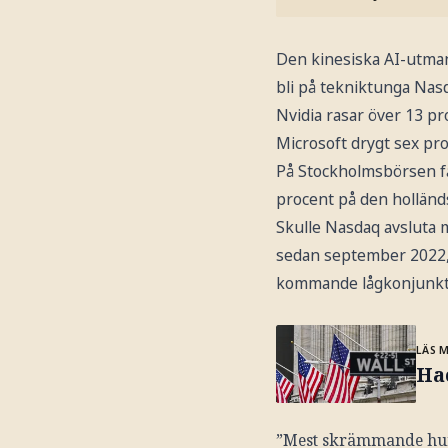
Den kinesiska AI-utmana
bli på tekniktunga Nas
Nvidia rasar över 13 p
Microsoft drygt sex pro
På Stockholmsbörsen fa
procent på den holländ
Skulle Nasdaq avsluta 
sedan september 2022, d
kommande lågkonjunkt
LÄS 
Ha
”Mest skrämmande hur