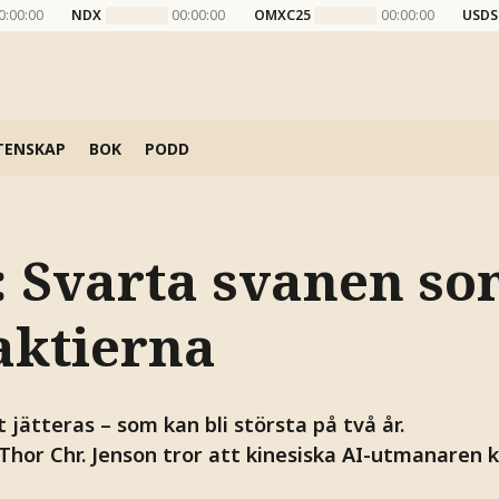
0:00:00
NDX
00:00:00
OMXC25
00:00:00
USDS
TENSKAP
BOK
PODD
: Svarta svanen s
aktierna
 jätteras – som kan bli största på två år.
Thor Chr. Jenson tror att kinesiska AI-utmanaren 