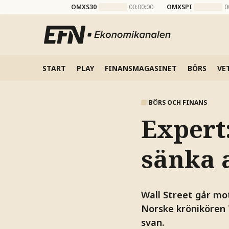
OMXS30
00:00:00
OMXSPI
0
START
PLAY
FINANSMAGASINET
BÖRS
VE
BÖRS OCH FINANS
Expert
sänka 
Wall Street går mot
Norske krönikören 
svan.