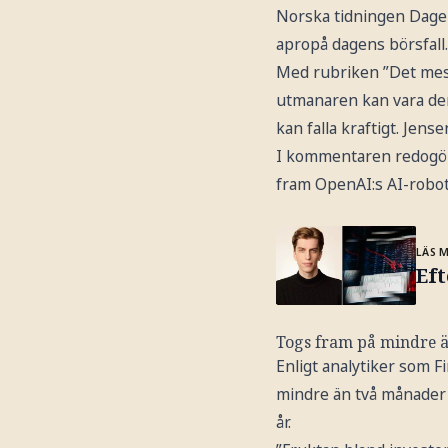
Norska tidningen Dage
apropå dagens börsfall
Med rubriken ”Det mest
utmanaren kan vara den
kan falla kraftigt. Jens
I kommentaren redogör 
fram OpenAI:s AI-robot
LÄS 
Eft
Togs fram på mindre 
Enligt analytiker som 
mindre än två månader o
år.