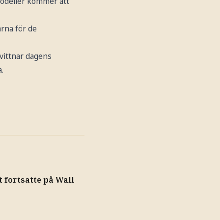
modeller kommer att
rna för de
 vittnar dagens
a.
t fortsatte på Wall