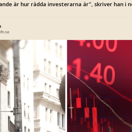
de är hur rädda investerarna är”, skriver han i n
n
fn.se