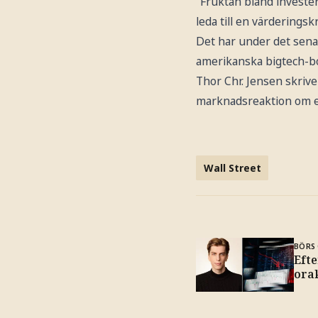
”Fruktan bland invester
leda till en värderings
Det har under det sena
amerikanska bigtech-bo
Thor Chr. Jensen skrive
marknadsreaktion om en
Wall Street
BÖRS 
Efte
orak