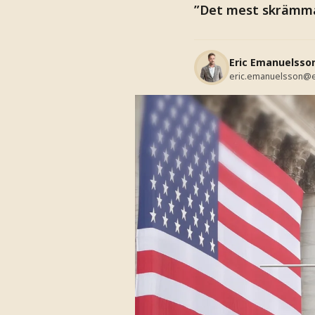
”Det mest skrämman
Eric Emanuelsso
eric.emanuelsson@e