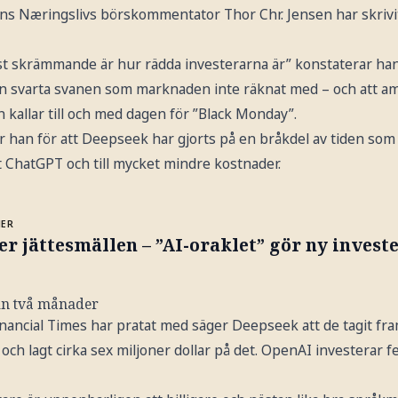
ns Næringslivs börskommentator Thor Chr. Jensen har skriv
.
 skrämmande är hur rädda investerarna är” konstaterar han 
 svarta svanen som marknaden inte räknat med – och att am
en kallar till och med dagen för ”Black Monday”.
han för att Deepseek har gjorts på en bråkdel av tiden som d
 ChatGPT och till mycket mindre kostnader.
MER
er jättesmällen – ”AI-oraklet” gör ny invest
än två månader
Financial Times har pratat med säger Deepseek att de tagit f
ch lagt cirka sex miljoner dollar på det. OpenAI investerar f