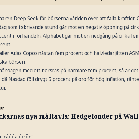
ren Deep Seek får börserna världen över att falla kraftigt. O
daq som i skrivande stund går mot en negativ öppning på cirk
rocent i förhandeln. Alphabet går mot en nedgång på cirka fe
cent.
ller Atlas Copco nästan fem procent och halvledarjätten ASM
ska börsen.
måndagen med ett börsras på närmare fem procent, så är det
å Nasdaq föll drygt 5 procent på oro för hög inflation, ränt
ur.
MER
ckarnas nya måltavla: Hedgefonder på Wall
 rädda de är”