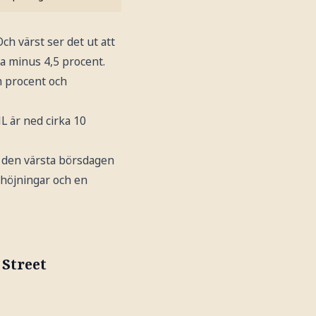
ch värst ser det ut att
a minus 4,5 procent.
m procent och
L är ned cirka 10
 den värsta börsdagen
ehöjningar och en
 Street