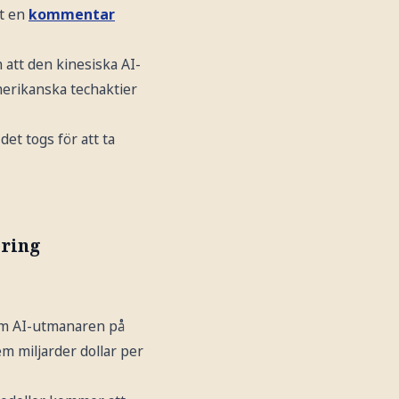
it en
kommentar
att den kinesiska AI-
erikanska techaktier
et togs för att ta
ering
ram AI-utmanaren på
em miljarder dollar per