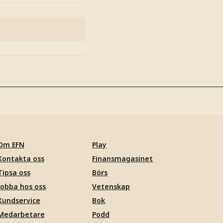
Om EFN
Play
Kontakta oss
Finansmagasinet
Tipsa oss
Börs
Jobba hos oss
Vetenskap
Kundservice
Bok
Medarbetare
Podd