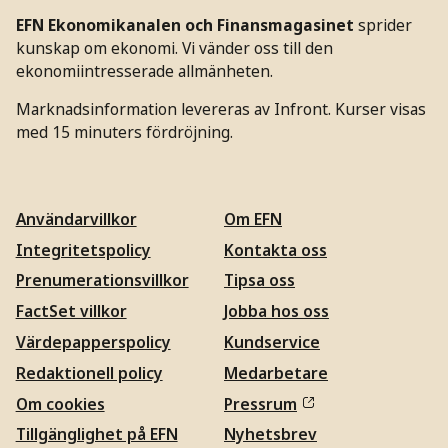
EFN Ekonomikanalen och Finansmagasinet
sprider
kunskap om ekonomi. Vi vänder oss till den
ekonomiintresserade allmänheten.
Marknadsinformation levereras av Infront. Kurser visas
med 15 minuters fördröjning.
Användarvillkor
Om EFN
Integritetspolicy
Kontakta oss
Prenumerationsvillkor
Tipsa oss
FactSet villkor
Jobba hos oss
Värdepapperspolicy
Kundservice
Redaktionell policy
Medarbetare
Om cookies
Pressrum
Tillgänglighet på EFN
Nyhetsbrev