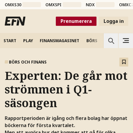
OMXS30
OMXSPI
NDX
OMXC
Prenumerera
Logga in
START
PLAY
FINANSMAGASINET
BÖRS
VETENSKAP
BÖRS OCH FINANS
Experten: De går mot
strömmen i Q1-
säsongen
Rapportperioden är igång och flera bolag har öppnat
böckerna för första kvartalet.
Men att avgöra hur det kommer att gå för olika