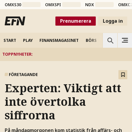
OMXS30
OMXSPI
NDX
OMXC
Prenumerera
Logga in
START
PLAY
FINANSMAGASINET
BÖRS
VETENSKAP
TOPPNYHETER
:
FÖRETAGANDE
Experten: Viktigt att
inte övertolka
siffrorna
På måndagmorgonen kom statistik från affärs- och