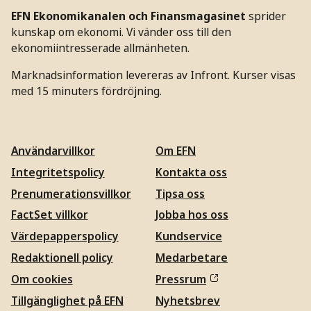
EFN Ekonomikanalen och Finansmagasinet
sprider
kunskap om ekonomi. Vi vänder oss till den
ekonomiintresserade allmänheten.
Marknadsinformation levereras av Infront. Kurser visas
med 15 minuters fördröjning.
Användarvillkor
Om EFN
Integritetspolicy
Kontakta oss
Prenumerationsvillkor
Tipsa oss
FactSet villkor
Jobba hos oss
Värdepapperspolicy
Kundservice
Redaktionell policy
Medarbetare
Om cookies
Pressrum
Tillgänglighet på EFN
Nyhetsbrev