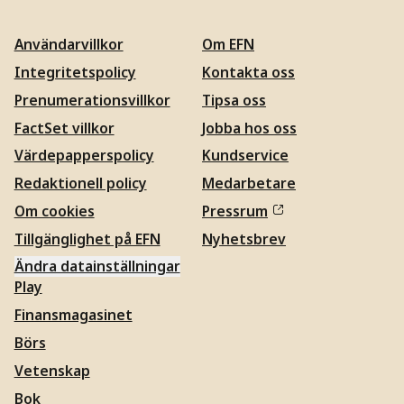
Användarvillkor
Om EFN
Integritetspolicy
Kontakta oss
Prenumerationsvillkor
Tipsa oss
FactSet villkor
Jobba hos oss
Värdepapperspolicy
Kundservice
Redaktionell policy
Medarbetare
Om cookies
Pressrum
Tillgänglighet på EFN
Nyhetsbrev
Ändra datainställningar
Play
Finansmagasinet
Börs
Vetenskap
Bok