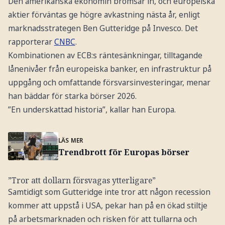
Den amerikanska ekonomin bromsar in, och europeiska
aktier förväntas ge högre avkastning nästa år, enligt
marknadsstrategen Ben Gutteridge på Invesco. Det
rapporterar
CNBC
.
Kombinationen av ECB:s räntesänkningar, tilltagande
lånenivåer från europeiska banker, en infrastruktur på
uppgång och omfattande försvarsinvesteringar, menar
han bäddar för starka börser 2026.
”En underskattad historia”, kallar han Europa.
LÄS MER
Trendbrott för Europas börser
”Tror att dollarn försvagas ytterligare”
Samtidigt som Gutteridge inte tror att någon recession
kommer att uppstå i USA, pekar han på en ökad stiltje
på arbetsmarknaden och risken för att tullarna och