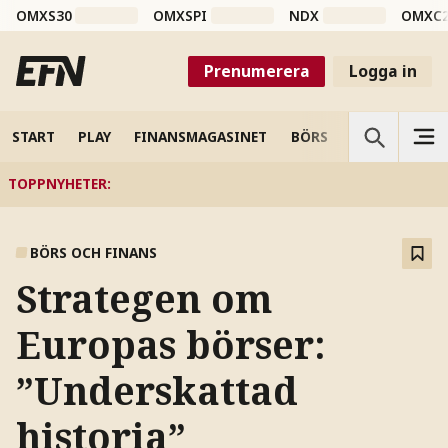
OMXS30
OMXSPI
NDX
OMXC
Prenumerera
Logga in
START
PLAY
FINANSMAGASINET
BÖRS
VETENSKAP
TOPPNYHETER
:
BÖRS OCH FINANS
Strategen om
Europas börser:
”Underskattad
historia”