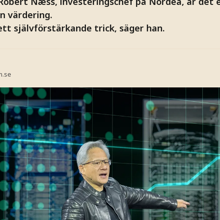
obert Næss, investeringschef på Nordea, är det et
en värdering.
ett självförstärkande trick, säger han.
n.se