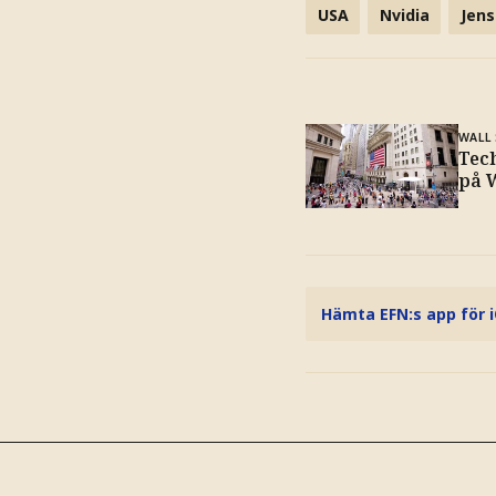
USA
Nvidia
Jen
WALL
Tec
på W
Hämta EFN:s app för 