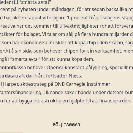
eder till ”smarta avtal”
rocent på nyheten under måndagen, för att sedan backa lika m
d har aktien tappat ytterligare 1 procent från tisdagens stän
eativa när det kommer till tillväxtmöjligheter för att försvar
äkter för bolaget. Vi talar om sälj på flera hundra miljarder do
r som har ekonomiska muskler att köpa chip i den skalan, sä
nAI å sin sida, som behöver chipen för sin verksamhet, men i
ngå i ”smarta avtal” för att kunna köpa dem.
ntantkassa behöver OpenAI konstant påfyllning, speciellt m
pa datakraft därifrån, fortsätter Næss.
l Harper, aktiestrateg på DNB Carnegie instämmer.
verantörsfinansiering. Liknande saker hände under dotcom-bu
för att bygga infrastrukturen hjälpte till att finansiera den, 
FÖLJ TAGGAR