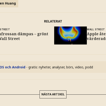
sen Huang
RELATERAT
 STREET
WALL STREET
hfrossan dämpas – grönt
Apple åte
all Street
värderad
iOS och Android
- gratis: nyheter, analyser, börs, video, podd
NÄSTA ARTIKEL