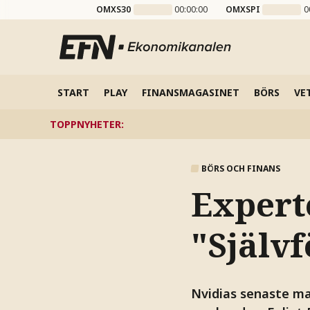
OMXS30
00:00:00
OMXSPI
0
START
PLAY
FINANSMAGASINET
BÖRS
VE
TOPPNYHETER
:
BÖRS OCH FINANS
Expert
"Själv
Nvidias senaste ma