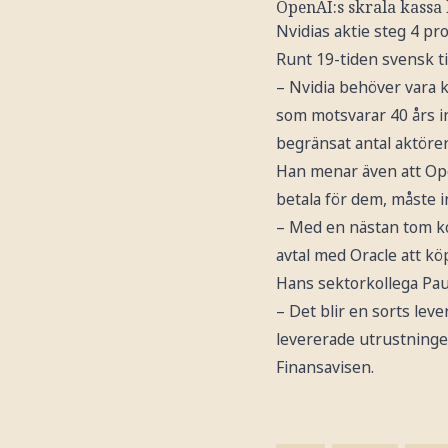
OpenAI:s skrala kassa l
Nvidias aktie steg 4 p
Runt 19-tiden svensk ti
– Nvidia behöver vara kr
som motsvarar 40 års int
begränsat antal aktöre
Han menar även att Ope
betala för dem, måste i
– Med en nästan tom ko
avtal med Oracle att kö
Hans sektorkollega Pau
– Det blir en sorts le
levererade utrustningen 
Finansavisen.