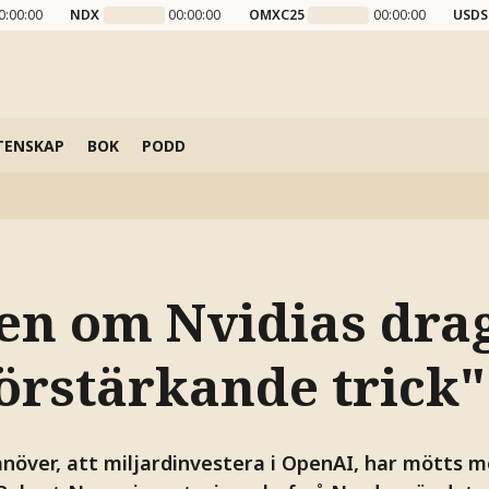
0:00:00
NDX
00:00:00
OMXC25
00:00:00
USDS
TENSKAP
BOK
PODD
en om Nvidias dra
förstärkande trick"
növer, att miljardinvestera i OpenAI, har mötts m