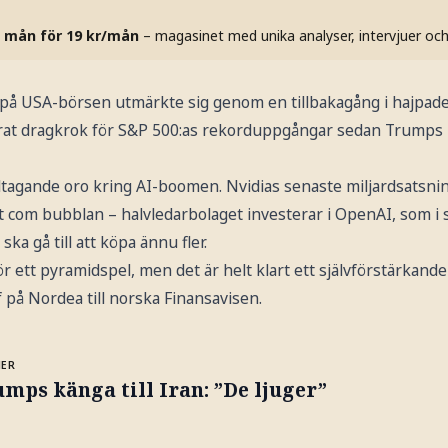
 mån för 19 kr/mån
– magasinet med unika analyser, intervjuer oc
å USA-börsen utmärkte sig genom en tillbakagång i hajpade 
rat dragkrok för S&P 500:as rekorduppgångar sedan Trumps "
ltagande oro kring AI-boomen. Nvidias senaste miljardsatsni
t com bubblan – halvledarbolaget investerar i OpenAI, som i 
ska gå till att köpa ännu fler.
t för ett pyramidspel, men det är helt klart ett självförstärkand
 på Nordea till norska Finansavisen.
MER
mps känga till Iran: ”De ljuger”