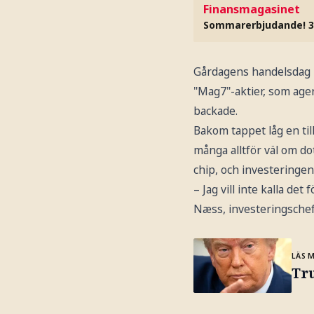
Finansmagasinet
Sommarerbjudande! 3
Gårdagens handelsdag p
"Mag7"-aktier, som age
backade.
Bakom tappet låg en til
många alltför väl om do
chip, och investeringen 
– Jag vill inte kalla de
Næss, investeringschef
LÄS 
Tru