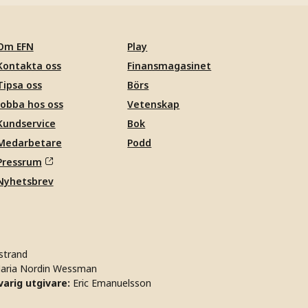
Om EFN
Play
Kontakta oss
Finansmagasinet
Tipsa oss
Börs
Jobba hos oss
Vetenskap
Kundservice
Bok
Medarbetare
Podd
Pressrum
Nyhetsbrev
strand
aria Nordin Wessman
arig utgivare:
Eric Emanuelsson