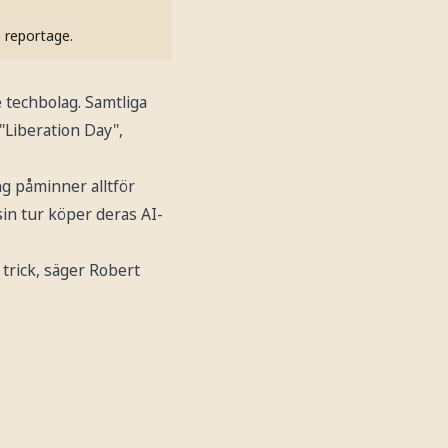
h reportage.
techbolag. Samtliga
Liberation Day",
ng påminner alltför
sin tur köper deras AI-
e trick, säger Robert