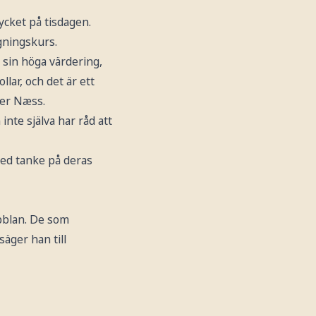
ycket på tisdagen.
gningskurs.
a sin höga värdering,
llar, och det är ett
ger Næss.
nte själva har råd att
ed tanke på deras
bblan. De som
säger han till