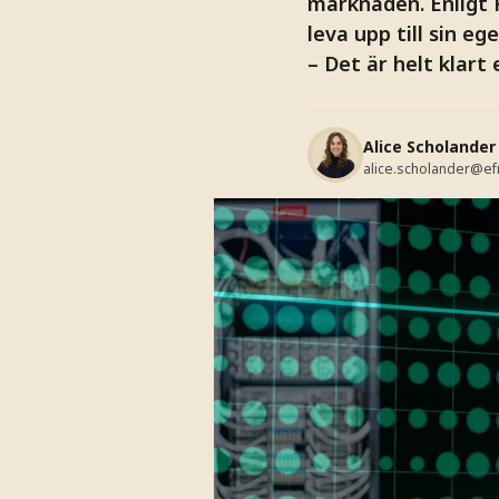
marknaden. Enligt R
leva upp till sin eg
– Det är helt klart 
Alice Scholander
alice.scholander@ef