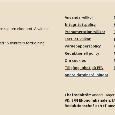
Användarvillkor
Integritetspolicy
unskap om ekonomi. Vi vänder
Prenumerationsvillkor
FactSet villkor
ed 15 minuters fördröjning.
Värdepapperspolicy
Redaktionell policy
Om cookies
Tillgänglighet på EFN
Ändra datainställningar
Chefredaktör:
Anders Häger
VD, EFN Ekonomikanalen:
M
Redaktionschef och tf ansv