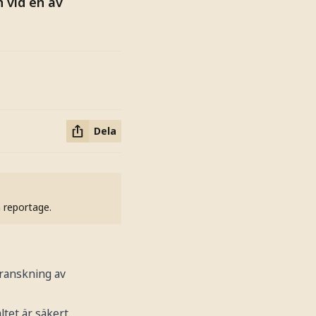
n vid en av
Dela
h reportage.
granskning av
ltet är säkert.