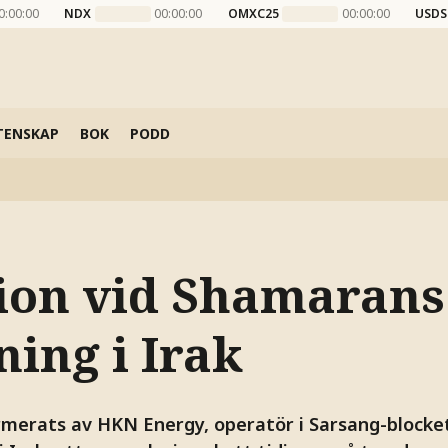
0:00:00
NDX
00:00:00
OMXC25
00:00:00
USDS
TENSKAP
BOK
PODD
ion vid Shamarans
ing i Irak
merats av HKN Energy, operatör i Sarsang-blocket