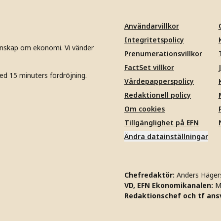
Användarvillkor
Integritetspolicy
unskap om ekonomi. Vi vänder
Prenumerationsvillkor
FactSet villkor
ed 15 minuters fördröjning.
Värdepapperspolicy
Redaktionell policy
Om cookies
Tillgänglighet på EFN
Ändra datainställningar
Chefredaktör:
Anders Häger
VD, EFN Ekonomikanalen:
M
Redaktionschef och tf ansv