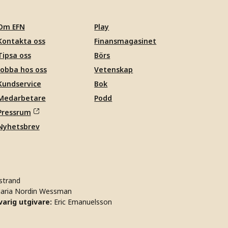
Om EFN
Play
Kontakta oss
Finansmagasinet
Tipsa oss
Börs
Jobba hos oss
Vetenskap
Kundservice
Bok
Medarbetare
Podd
Pressrum
Nyhetsbrev
strand
aria Nordin Wessman
arig utgivare:
Eric Emanuelsson