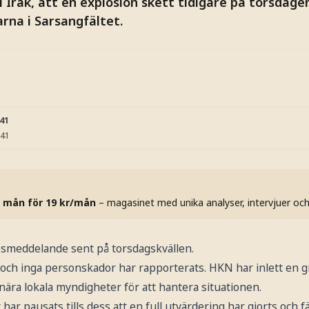
 Irak, att en explosion skett tidigare på torsdage
rna i Sarsangfältet.
:41
:41
 mån för 19 kr/mån
– magasinet med unika analyser, intervjuer oc
ssmeddelande sent på torsdagskvällen.
och inga personskador har rapporterats. HKN har inlett en 
ära lokala myndigheter för att hantera situationen.
ar pausats tills dess att en full utvärdering har gjorts och fä