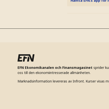
Hämta EFN:s app för 
EFN Ekonomikanalen och Finansmagasinet
sprider k
oss till den ekonomiintresserade allmänheten.
Marknadsinformation levereras av Infront. Kurser visas m