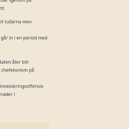
 slår igenom på
nt.
ot tullarna men
går in i en period med
aten åter blir
n, chefekonom på
investeringsoffensiv
tnader i