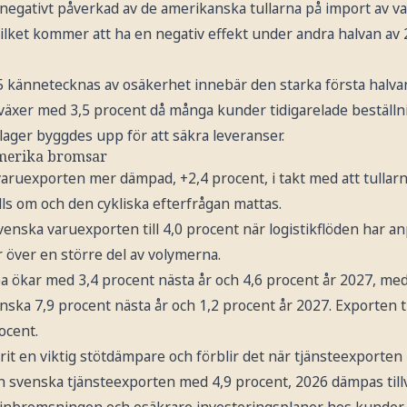
negativt påverkad av de amerikanska tullarna på import av v
vilket kommer att ha en negativ effekt under andra halvan a
kännetecknas av osäkerhet innebär den starka första halvan
äxer med 3,5 procent då många kunder tidigarelade beställni
lager byggdes upp för att säkra leveranser.
amerika bromsar
aruexporten mer dämpad, +2,4 procent, i takt med att tullarna
lls om och den cykliska efterfrågan mattas.
enska varuexporten till 4,0 procent när logistikflöden har a
r över en större del av volymerna.
a ökar med 3,4 procent nästa år och 4,6 procent år 2027, med
ka 7,9 procent nästa år och 1,2 procent år 2027. Exporten ti
ocent.
it en viktig stötdämpare och förblir det när tjänsteexporten 
den svenska tjänsteexporten med 4,9 procent, 2026 dämpas tillvä