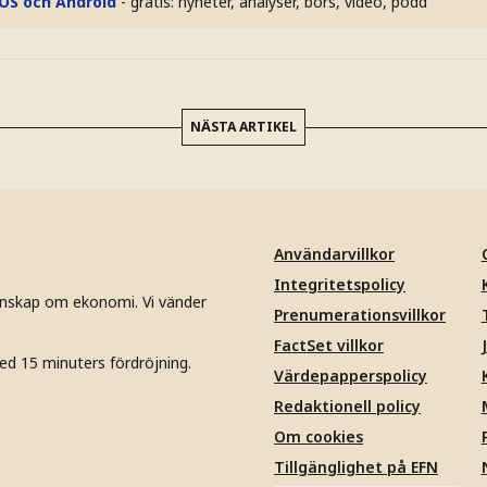
iOS och Android
- gratis: nyheter, analyser, börs, video, podd
NÄSTA ARTIKEL
Användarvillkor
Integritetspolicy
unskap om ekonomi. Vi vänder
Prenumerationsvillkor
FactSet villkor
ed 15 minuters fördröjning.
Värdepapperspolicy
Redaktionell policy
Om cookies
Tillgänglighet på EFN