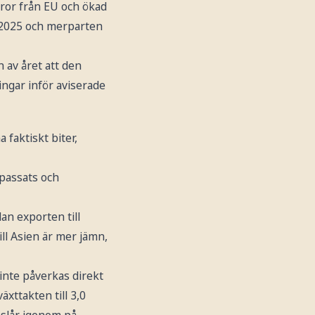
aror från EU och ökad
v 2025 och merparten
 av året att den
ngar inför aviserade
 faktiskt biter,
npassats och
an exporten till
ll Asien är mer jämn,
inte påverkas direkt
xttakten till 3,0