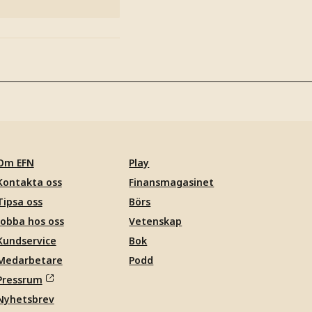
Om EFN
Play
Kontakta oss
Finansmagasinet
Tipsa oss
Börs
Jobba hos oss
Vetenskap
Kundservice
Bok
Medarbetare
Podd
Pressrum
Nyhetsbrev