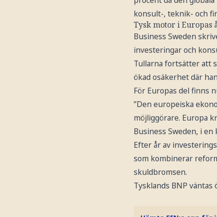
procent då den globala
konsult-, teknik- och f
Tysk motor i Europas 
Business Sweden skrive
investeringar och konsu
Tullarna fortsätter at
ökad osäkerhet där hande
För Europas del finns nu
”Den europeiska ekonomi
möjliggörare. Europa k
Business Sweden, i en
Efter år av investerin
som kombinerar reformer
skuldbromsen.
Tysklands BNP väntas ö