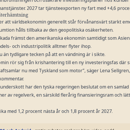
 inbromsningen och osäkrare investeringsplaner hos kunder
inanstjänster. 2027 tar tjänsteexporten ny fart med +4,6 proce
återhämtning
r att världsekonomin generellt står förvånansvärt starkt em
mtion hålls tillbaka av den geopolitiska osäkerheten.
t skada främst den amerikanska ekonomin samtidigt som Asien 
ls- och industripolitik alltmer flyter ihop.
 än tydligare tecken på att en vändning är i sikte.
n rör sig från krishantering till en ny investeringsfas där st
raftsamlar nu med Tyskland som motor”, säger Lena Sellgre
 kommentar.
gsunderskott har den tyska regeringen beslutat om en samlad 
 av regelverk, en särskild flerårig finansieringsram och lät
ka med 1,2 procent nästa år och 1,8 procent år 2027.