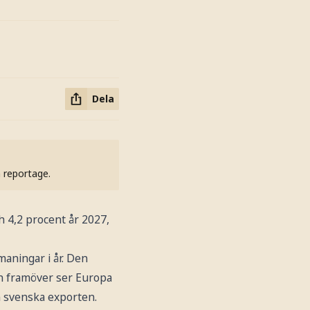
Dela
h reportage.
h 4,2 procent år 2027,
aningar i år. Den
n framöver ser Europa
en svenska exporten.