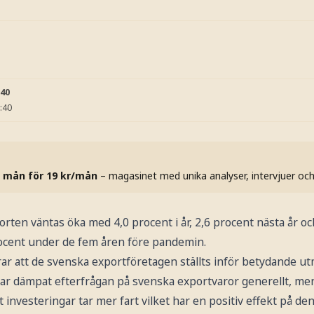
:40
:40
 mån för 19 kr/mån
– magasinet med unika analyser, intervjuer oc
rten väntas öka med 4,0 procent i år, 2,6 procent nästa år oc
rocent under de fem åren före pandemin.
r att de svenska exportföretagen ställts inför betydande utm
ar dämpat efterfrågan på svenska exportvaror generellt, me
att investeringar tar mer fart vilket har en positiv effekt på d