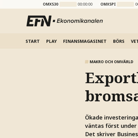
OMXS30
00:00:00
OMXSPI
0
START
PLAY
FINANSMAGASINET
BÖRS
VE
MAKRO OCH OMVÄRLD
Exportl
bromsar
Ökade investeringa
väntas först under 
Det skriver Busines