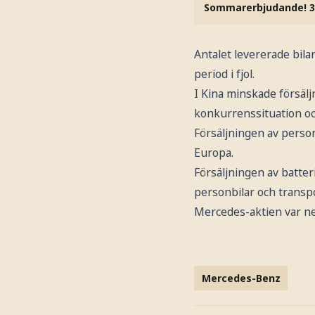
Sommarerbjudande! 3
Antalet levererade bila
period i fjol.
I Kina minskade försälj
konkurrenssituation oc
Försäljningen av perso
Europa.
Försäljningen av batter
personbilar och transpo
Mercedes-aktien var ned
Mercedes-Benz