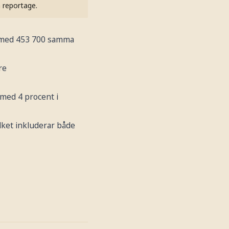
h reportage.
rt med 453 700 samma
re
 med 4 procent i
ilket inkluderar både