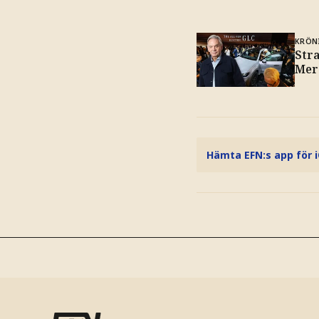
KRÖN
Str
Mer
Hämta EFN:s app för 