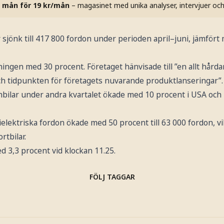
 mån för 19 kr/mån
– magasinet med unika analyser, intervjuer oc
r sjönk till 417 800 fordon under perioden april–juni, jämfö
ningen med 30 procent. Företaget hänvisade till ”en allt hårda
h tidpunkten för företagets nuvarande produktlanseringar”.
nbilar under andra kvartalet ökade med 10 procent i USA och
ielektriska fordon ökade med 50 procent till 63 000 fordon, v
rtbilar.
 3,3 procent vid klockan 11.25.
FÖLJ TAGGAR