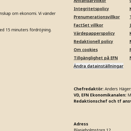
Användarvillkor
Integritetspolicy
unskap om ekonomi. Vi vänder
Prenumerationsvillkor
FactSet villkor
ed 15 minuters fördröjning.
Värdepapperspolicy
Redaktionell policy
Om cookies
Tillgänglighet på EFN
Ändra datainställningar
Chefredaktör:
Anders Häger
VD, EFN Ekonomikanalen:
M
Redaktionschef och tf ansv
Adress
Blasieholmstorg 12