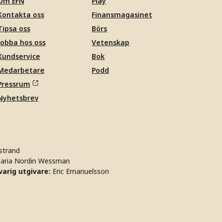
Om EFN
Play
Kontakta oss
Finansmagasinet
Tipsa oss
Börs
Jobba hos oss
Vetenskap
Kundservice
Bok
Medarbetare
Podd
Pressrum
Nyhetsbrev
strand
aria Nordin Wessman
arig utgivare:
Eric Emanuelsson