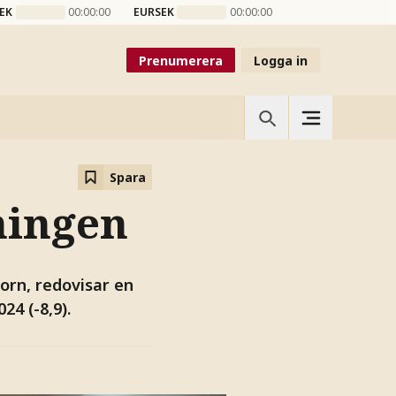
EK
00:00:00
EURSEK
00:00:00
Prenumerera
Logga in
Spara
ningen
orn, redovisar en
24 (-8,9).