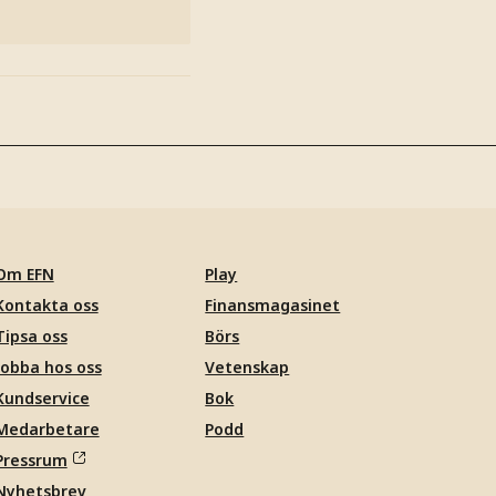
Om EFN
Play
Kontakta oss
Finansmagasinet
Tipsa oss
Börs
Jobba hos oss
Vetenskap
Kundservice
Bok
Medarbetare
Podd
Pressrum
Nyhetsbrev