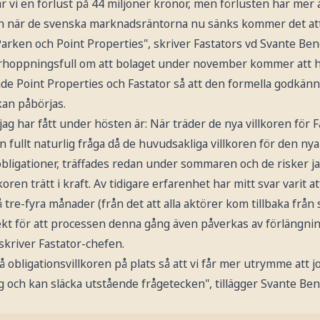
sar vi en förlust på 44 miljoner kronor, men förlusten har mer 
ch när de svenska marknadsräntorna nu sänks kommer det at
arken och Point Properties", skriver Fastators vd Svante Ben
rhoppningsfull om att bolaget under november kommer att h
både Point Properties och Fastator så att den formella godk
kan påbörjas.
jag har fått under hösten är: När träder de nya villkoren för 
En fullt naturlig fråga då de huvudsakliga villkoren för den ny
bligationer, träffades redan under sommaren och de risker ja
lkoren trätt i kraft. Av tidigare erfarenhet har mitt svar varit 
å tre-fyra månader (från det att alla aktörer kom tillbaka frå
kt för att processen denna gång även påverkas av förlängni
 skriver Fastator-chefen.
få obligationsvillkoren på plats så att vi får mer utrymme att 
 och kan släcka utstående frågetecken", tillägger Svante Be