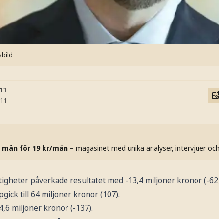
sbild
:11
:11
 mån för 19 kr/mån
– magasinet med unika analyser, intervjuer oc
tigheter påverkade resultatet med -13,4 miljoner kronor (-62,
ck till 64 miljoner kronor (107).
4,6 miljoner kronor (-137).