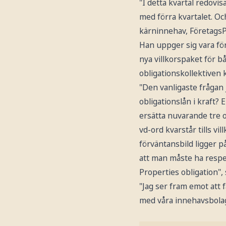
"I detta kvartal redovi
med förra kvartalet. O
kärninnehav, FöretagsP
Han uppger sig vara fö
nya villkorspaket för 
obligationskollektiven 
"Den vanligaste frågan 
obligationslån i kraft? 
ersätta nuvarande tre o
vd-ord kvarstår tills vil
förväntansbild ligger p
att man måste ha respe
Properties obligation",
"Jag ser fram emot att 
med våra innehavsbolag