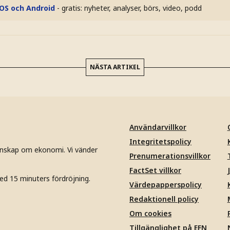
iOS och Android
- gratis: nyheter, analyser, börs, video, podd
NÄSTA ARTIKEL
Användarvillkor
Integritetspolicy
unskap om ekonomi. Vi vänder
Prenumerationsvillkor
FactSet villkor
ed 15 minuters fördröjning.
Värdepapperspolicy
Redaktionell policy
Om cookies
Tillgänglighet på EFN