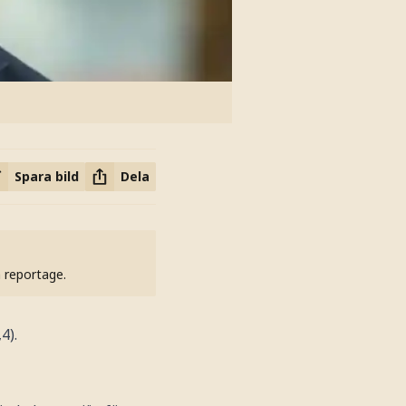
Spara bild
Dela
h reportage.
4).