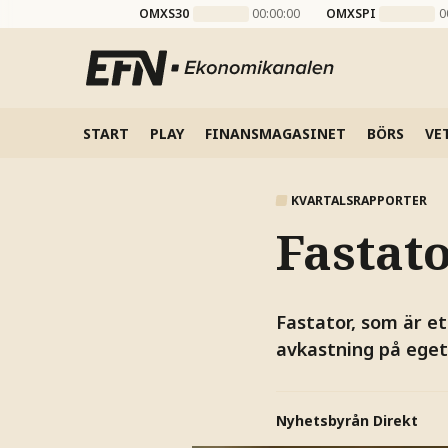
OMXS30
00:00:00
OMXSPI
0
START
PLAY
FINANSMAGASINET
BÖRS
VE
KVARTALSRAPPORTER
Fastat
Fastator, som är e
avkastning på eget 
Nyhetsbyrån Direkt