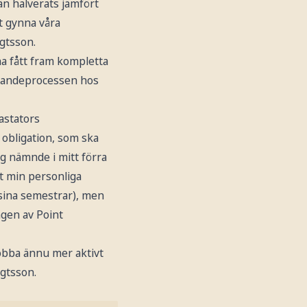
än halverats jämfört
t gynna våra
gtsson.
a fått fram kompletta
ännandeprocessen hos
Fastators
a obligation, som ska
g nämnde i mitt förra
att min personliga
n sina semestrar), men
ngen av Point
jobba ännu mer aktivt
ngtsson.