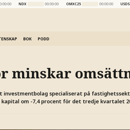
0:00:00
NDX
00:00:00
OMXC25
00:00:00
USDS
TENSKAP
BOK
PODD
or minskar omsätt
tt investmentbolag specialiserat på fastighetssekt
kapital om -7,4 procent för det tredje kvartalet 20