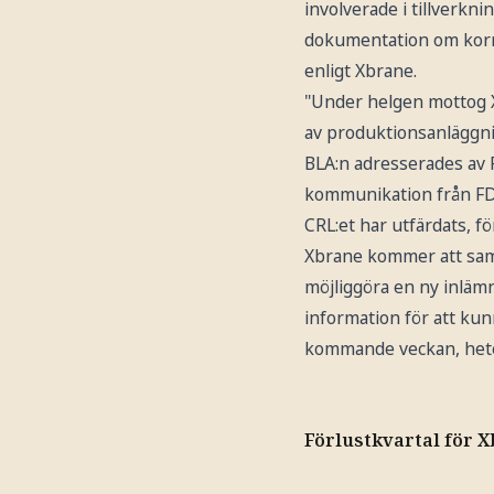
involverade i tillverk
dokumentation om korrig
enligt Xbrane.
"Under helgen mottog X
av produktionsanläggnin
BLA:n adresserades av F
kommunikation från FDA
CRL:et har utfärdats, f
Xbrane kommer att sam
möjliggöra en ny inlämn
information för att ku
kommande veckan, hete
Förlustkvartal för 