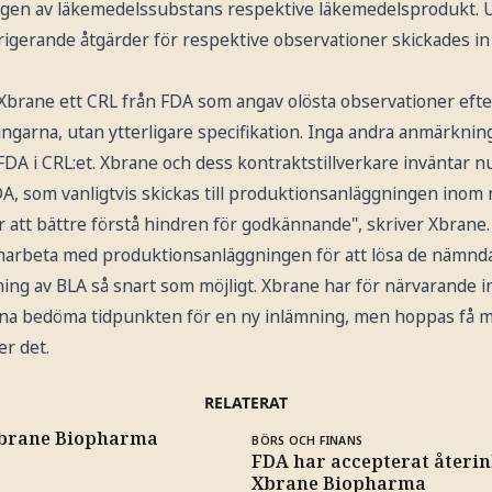
ningen av läkemedelssubstans respektive läkemedelsprodukt. U
erande åtgärder för respektive observationer skickades in i 
brane ett CRL från FDA som angav olösta observationer efte
garna, utan ytterligare specifikation. Inga andra anmärkninga
DA i CRL:et. Xbrane och dess kontraktstillverkare inväntar nu
, som vanligtvis skickas till produktionsanläggningen inom n
ör att bättre förstå hindren för godkännande", skriver Xbrane.
arbeta med produktionsanläggningen för att lösa de nämnd
ing av BLA så snart som möjligt. Xbrane har för närvarande i
nna bedöma tidpunkten för en ny inlämning, men hoppas få 
r det.
RELATERAT
Xbrane Biopharma
BÖRS OCH FINANS
FDA har accepterat återi
Xbrane Biopharma