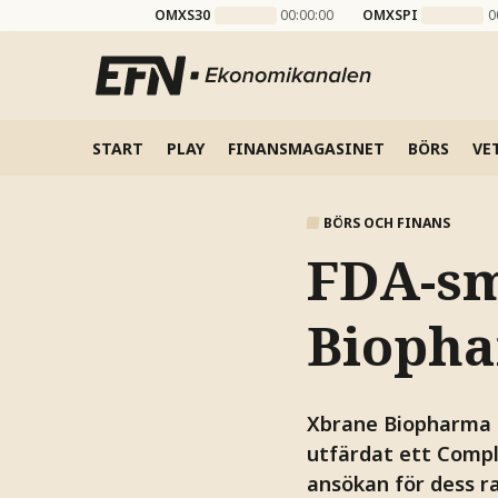
OMXS30
00:00:00
OMXSPI
0
START
PLAY
FINANSMAGASINET
BÖRS
VE
BÖRS OCH FINANS
FDA-sm
Bioph
Xbrane Biopharma 
utfärdat ett Compl
ansökan för dess r