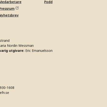
Medarbetare
Podd
Pressrum
Nyhetsbrev
strand
aria Nordin Wessman
arig utgivare:
Eric Emanuelsson
930-1608
efn.se