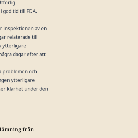
tförlig
god tid till FDA,
r inspektionen av en
r relaterade till
 ytterligare
ågra dagar efter att
a problemen och
ngen ytterligare
mer klarhet under den
nlämning från