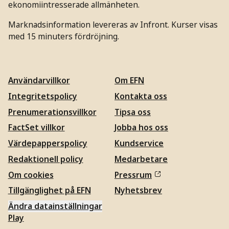
ekonomiintresserade allmänheten.
Marknadsinformation levereras av Infront. Kurser visas
med 15 minuters fördröjning.
Användarvillkor
Om EFN
Integritetspolicy
Kontakta oss
Prenumerationsvillkor
Tipsa oss
FactSet villkor
Jobba hos oss
Värdepapperspolicy
Kundservice
Redaktionell policy
Medarbetare
Om cookies
Pressrum
Tillgänglighet på EFN
Nyhetsbrev
Ändra datainställningar
Play