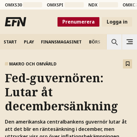
OMXS30
OMXSPI
NDX
OMXC
Prenumerera
Logga in
START
PLAY
FINANSMAGASINET
BÖRS
VETENSKAP
MAKRO OCH OMVÄRLD
Fed-guvernören:
Lutar åt
decembersänkning
Den amerikanska centralbankens guvernör lutar åt
att det blir en räntesänkning i december, men
uttrycker viss oro över inflationsbekämpningen.