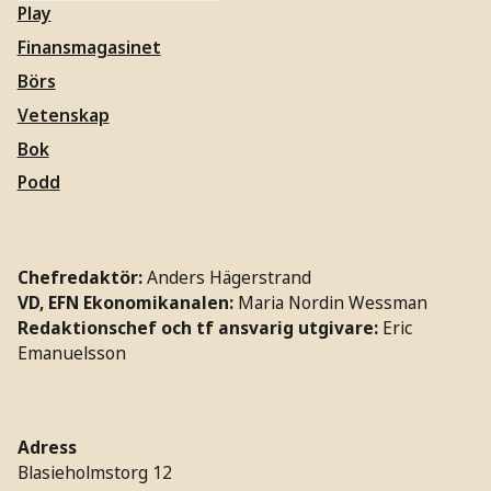
Play
Finansmagasinet
Börs
Vetenskap
Bok
Podd
Chefredaktör:
Anders Hägerstrand
VD, EFN Ekonomikanalen:
Maria Nordin Wessman
Redaktionschef och tf ansvarig utgivare:
Eric
Emanuelsson
Adress
Blasieholmstorg 12