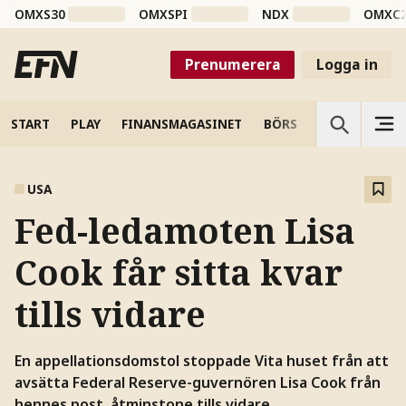
OMXS30
OMXSPI
NDX
OMXC
Prenumerera
Logga in
START
PLAY
FINANSMAGASINET
BÖRS
VETENSKAP
USA
Fed-ledamoten Lisa
Cook får sitta kvar
tills vidare
En appellationsdomstol stoppade Vita huset från att
avsätta Federal Reserve-guvernören Lisa Cook från
hennes post, åtminstone tills vidare.