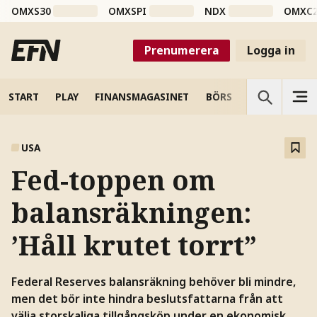
OMXS30
OMXSPI
NDX
OMXC
Prenumerera
Logga in
START
PLAY
FINANSMAGASINET
BÖRS
VETENSKAP
USA
Fed-toppen om
balansräkningen:
’Håll krutet torrt”
Federal Reserves balansräkning behöver bli mindre,
men det bör inte hindra beslutsfattarna från att
välja storskaliga tillgångsköp under en ekonomisk