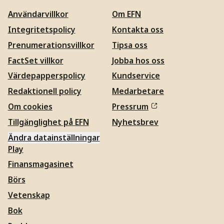
Användarvillkor
Om EFN
Integritetspolicy
Kontakta oss
Prenumerationsvillkor
Tipsa oss
FactSet villkor
Jobba hos oss
Värdepapperspolicy
Kundservice
Redaktionell policy
Medarbetare
Om cookies
Pressrum
Tillgänglighet på EFN
Nyhetsbrev
Ändra datainställningar
Play
Finansmagasinet
Börs
Vetenskap
Bok