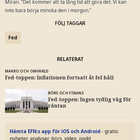
Miran. "Det kommer att ta lång tid att göra det. Vi kan
inte bara börja minska den i morgon."
FÖLJ TAGGAR
Fed
RELATERAT
MAKRO OCH OMVÄRLD
Fed-toppen: Inflationen fortsatt åt fel håll
BÖRS OCH FINANS
Fed-toppen: Ingen tydlig väg för
räntan
Hämta EFN:s app för iOS och Android
- gratis:
nyheter, analyser, börs, video, podd