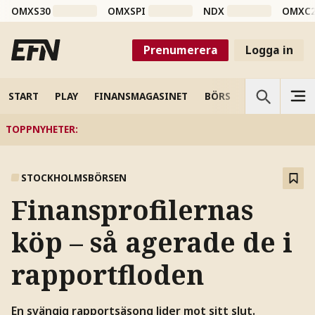
OMXS30
OMXSPI
NDX
OMXC
Prenumerera
Logga in
START
PLAY
FINANSMAGASINET
BÖRS
VETENSKAP
TOPPNYHETER
:
STOCKHOLMSBÖRSEN
Finansprofilernas
köp – så agerade de i
rapportfloden
En svängig rapportsäsong lider mot sitt slut.