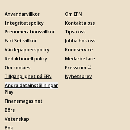
Användarvillkor
Om EFN
Integritetspolicy
Kontakta oss
Prenumerationsvillkor
Tipsa oss
FactSet villkor
Jobba hos oss
Värdepapperspolicy
Kundservice
Redaktionell policy
Medarbetare
Om cookies
Pressrum
Tillgänglighet på EFN
Nyhetsbrev
Ändra datainställningar
Play
Finansmagasinet
Börs
Vetenskap
Bok