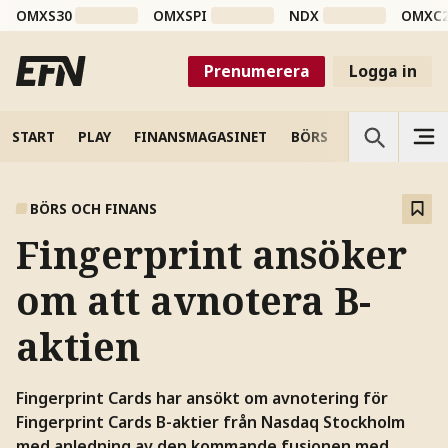
OMXS30
OMXSPI
NDX
OMXC
Prenumerera
Logga in
START
PLAY
FINANSMAGASINET
BÖRS
VETENSKAP
BÖRS OCH FINANS
Fingerprint ansöker
om att avnotera B-
aktien
Fingerprint Cards har ansökt om avnotering för
Fingerprint Cards B-aktier från Nasdaq Stockholm
med anledning av den kommande fusionen med