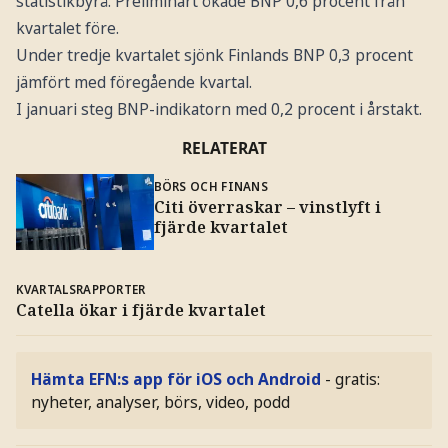
statistikbyrå. Preliminärt ökade BNP 0,6 procent från
kvartalet före.
Under tredje kvartalet sjönk Finlands BNP 0,3 procent
jämfört med föregående kvartal.
I januari steg BNP-indikatorn med 0,2 procent i årstakt.
RELATERAT
BÖRS OCH FINANS
Citi överraskar – vinstlyft i
fjärde kvartalet
KVARTALSRAPPORTER
Catella ökar i fjärde kvartalet
Hämta EFN:s app för iOS och Android
- gratis:
nyheter, analyser, börs, video, podd