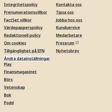
Integritetspolicy
Kontakta oss
Prenumerationsvillkor
Tipsa oss
FactSet villkor
Jobba hos oss
Värdepapperspolicy
Kundservice
Redaktionell policy
Medarbetare
Om cookies
Pressrum
Tillgänglighet på EFN
Nyhetsbrev
Ändra datainställningar
Play
Finansmagasinet
Börs
Vetenskap
Bok
Podd