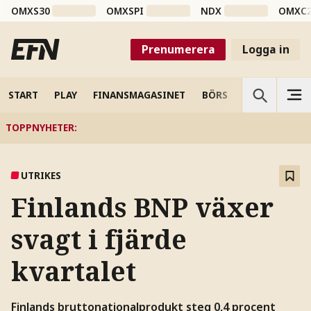
OMXS30
OMXSPI
NDX
OMXC
Prenumerera
Logga in
START
PLAY
FINANSMAGASINET
BÖRS
VETENSKAP
TOPPNYHETER
:
UTRIKES
Finlands BNP växer
svagt i fjärde
kvartalet
Finlands bruttonationalprodukt steg 0,4 procent