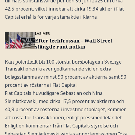
till Flats substansvärde per den 30 juni 2025 om cirka
42,5 procent, vilket innebär att cirka 19,34 aktier i Flat
Capital erhålls för varje stamaktie i Klarna.
LÄS MER
Efter techfrossan – Wall Street
stängde runt nollan
Kan potentiellt bli 100 största börsbolagen i Sverige
Transaktionen kräver godkännande vid en extra
bolagsstämma av minst 90 procent av aktierna samt 90
procent av rösterna i Flat Capital.
Flat Capitals huvudägare Sebastian och Nina
Siemiatkowski, med cirka 17,5 procent av aktierna och
40,8 procent av rösterna i investmentbolaget, kommer
att rösta för transaktionen, enligt pressmeddelandet.
Enligt en kommentar från Flat Capitals styrelse och
Sebastian Siemiatkowski väntas apportemissionen "öka