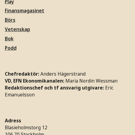
Play
Finansmagasinet
Börs
Vetenskap
Bok
Podd
Chefredaktör:
Anders Hägerstrand
VD, EFN Ekonomikanalen:
Maria Nordin Wessman
Redaktionschef och tf ansvarig utgivare:
Eric
Emanuelsson
Adress
Blasieholmstorg 12
106 70 Stockholm