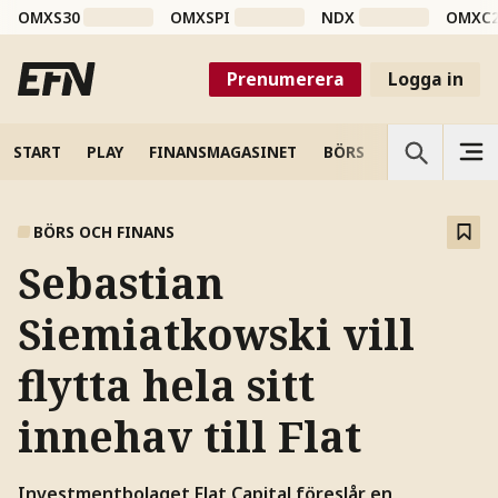
OMXS30
OMXSPI
NDX
OMXC
Prenumerera
Logga in
START
PLAY
FINANSMAGASINET
BÖRS
VETENSKAP
BÖRS OCH FINANS
Sebastian
Siemiatkowski vill
flytta hela sitt
innehav till Flat
Investmentbolaget Flat Capital föreslår en