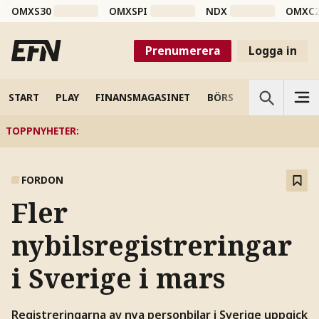
OMXS30
OMXSPI
NDX
OMXC
Prenumerera
Logga in
START
PLAY
FINANSMAGASINET
BÖRS
VETENSKAP
TOPPNYHETER
:
FORDON
Fler
nybilsregistreringar
i Sverige i mars
Registreringarna av nya personbilar i Sverige uppgick