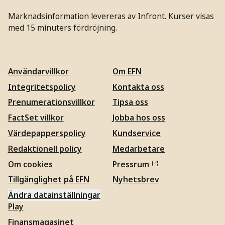
Marknadsinformation levereras av Infront. Kurser visas
med 15 minuters fördröjning.
Användarvillkor
Om EFN
Integritetspolicy
Kontakta oss
Prenumerationsvillkor
Tipsa oss
FactSet villkor
Jobba hos oss
Värdepapperspolicy
Kundservice
Redaktionell policy
Medarbetare
Om cookies
Pressrum
Tillgänglighet på EFN
Nyhetsbrev
Ändra datainställningar
Play
Finansmagasinet