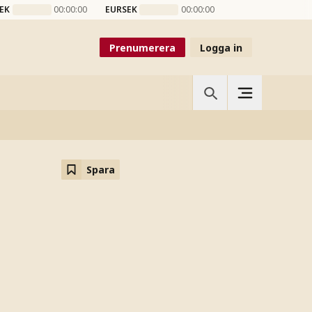
EK
00:00:00
EURSEK
00:00:00
Prenumerera
Logga in
Spara