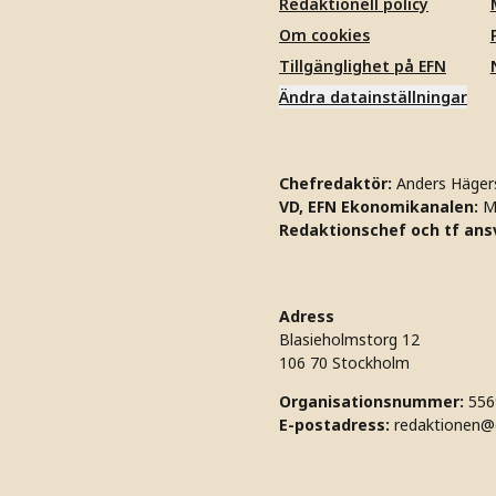
Redaktionell policy
Om cookies
Tillgänglighet på EFN
Ändra datainställningar
Chefredaktör:
Anders Häger
VD, EFN Ekonomikanalen:
M
Redaktionschef och tf ansv
Adress
Blasieholmstorg 12
106 70 Stockholm
Organisationsnummer:
556
E-postadress:
redaktionen@