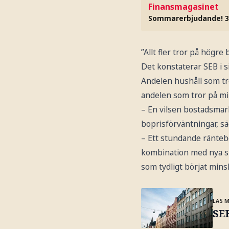
Finansmagasinet
Sommarerbjudande! 3
”Allt fler tror på högre
Det konstaterar SEB i s
Andelen hushåll som tr
andelen som tror på mi
– En vilsen bostadsmar
boprisförväntningar, s
– Ett stundande ränteb
kombination med nya ska
som tydligt börjat minsk
LÄS 
SEB