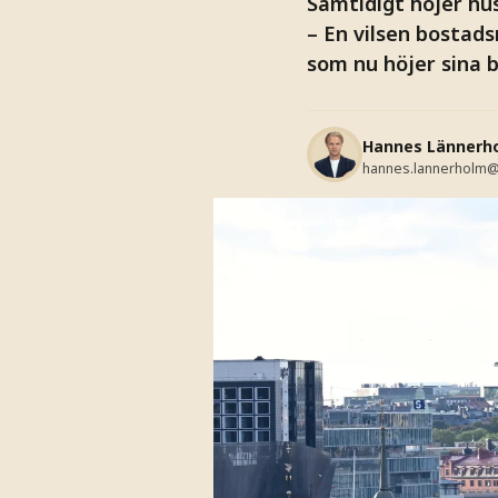
Samtidigt höjer hus
– En vilsen bostad
som nu höjer sina 
Hannes Lännerh
hannes.lannerholm@