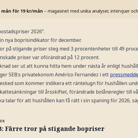
 mån för 19 kr/mån
– magasinet med unika analyser, intervjuer oc
 bostadspriser 2026”.
in nya boprisindikator för december.
or på stigande priser steg med 3 procentenheter till 49 proc
nskade priser var oförändrad på 12 procent.
knad ser ut att kunna hitta hem under nästa år enligt hushål
äger SEB:s privatekonom Américo Fernandez i ett
pressmedde
esked som kommer indikera ett räntelugn för hushållen unde
ttesänkningar till årsskiftet, förändrade bolåneregler till v
a talar för att hushållen kan få rätt i sin spaning för 2026, s
MER
: Färre tror på stigande bopriser