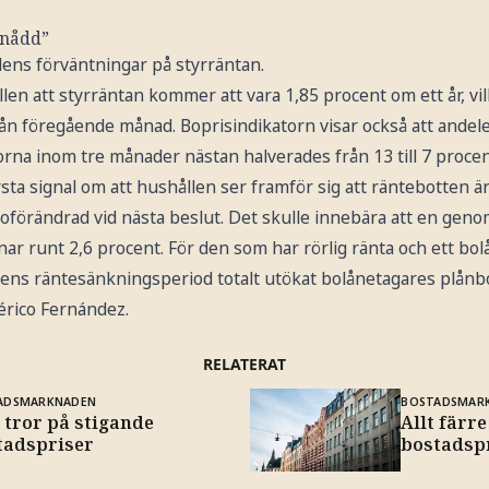
r nådd”
lens förväntningar på styrräntan.
len att styrräntan kommer att vara 1,85 procent om ett år, vi
ån föregående månad. Boprisindikatorn visar också att andel
orna inom tre månader nästan halverades från 13 till 7 procen
rsta signal om att hushållen ser framför sig att räntebotten 
 oförändrad vid nästa beslut. Det skulle innebära att en genom
r runt 2,6 procent. För den som har rörlig ränta och ett bol
kens räntesänkningsperiod totalt utökat bolånetagares plå
érico Fernández.
RELATERAT
ADSMARKNADEN
BOSTADSMAR
 tror på stigande
Allt färr
tadspriser
bostadsp