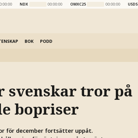
0:00:00
NDX
00:00:00
OMXC25
00:00:00
USDS
TENSKAP
BOK
PODD
er svenskar tror på
de bopriser
tor för december fortsätter uppåt.