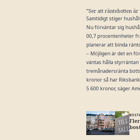
”Ser att räntebotten ä
Samtidigt stiger hushål
Nu förväntar sig hushål
00,7 procentenheter fr
planerar att binda ränt
– Möjligen är det en fö
väntas hålla styrräntan
tremånadersränta bottna
kronor så har Riksban
5 600 kronor, säger Am
BOST
Fler
bos