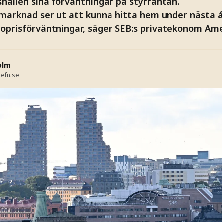
hållen sina förväntningar på styrräntan.
smarknad ser ut att kunna hitta hem under nästa å
boprisförväntningar, säger SEB:s privatekonom Am
olm
efn.se