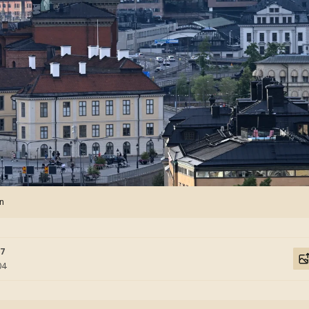
n
57
04