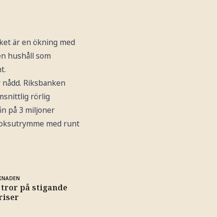
lket är en ökning med
en hushåll som
t.
är nådd. Riksbanken
snittlig rörlig
ån på 3 miljoner
nboksutrymme med runt
KNADEN
e tror på stigande
riser