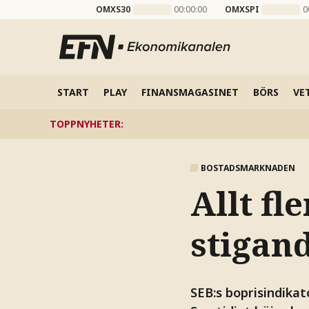
OMXS30
00:00:00
OMXSPI
0
START
PLAY
FINANSMAGASINET
BÖRS
VE
TOPPNYHETER
:
BOSTADSMARKNADEN
Allt fl
stigan
SEB:s boprisindika