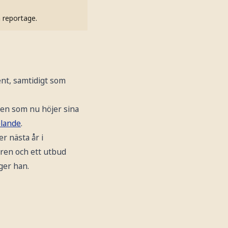
h reportage.
ent, samtidigt som
len som nu höjer sina
lande
.
r nästa år i
åren och ett utbud
äger han.