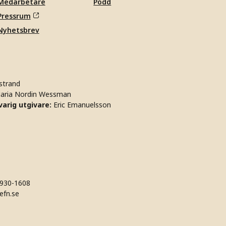
Medarbetare
Podd
Pressrum
Nyhetsbrev
strand
aria Nordin Wessman
arig utgivare:
Eric Emanuelsson
930-1608
efn.se