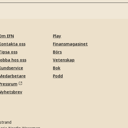
Om EFN
Play
Kontakta oss
Finansmagasinet
Tipsa oss
Börs
Jobba hos oss
Vetenskap
Kundservice
Bok
Medarbetare
Podd
Pressrum
Nyhetsbrev
strand