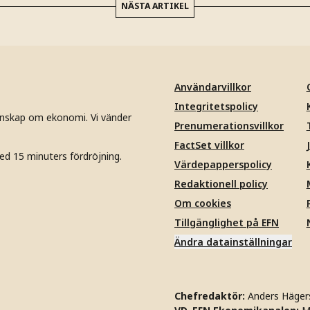
NÄSTA ARTIKEL
Användarvillkor
Integritetspolicy
unskap om ekonomi. Vi vänder
Prenumerationsvillkor
FactSet villkor
ed 15 minuters fördröjning.
Värdepapperspolicy
Redaktionell policy
Om cookies
Tillgänglighet på EFN
Ändra datainställningar
Chefredaktör:
Anders Häger