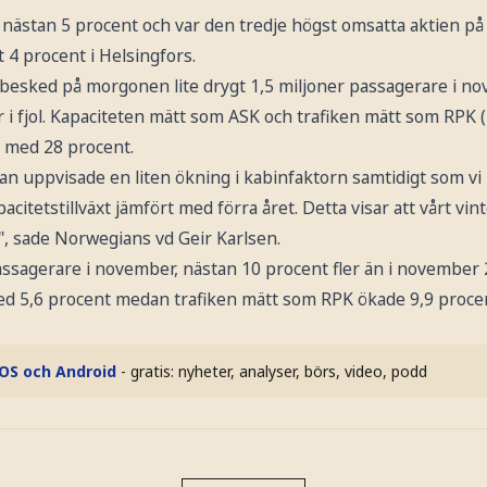
 nästan 5 procent och var den tredje högst omsatta aktien på
t 4 procent i Helsingfors.
besked på morgonen lite drygt 1,5 miljoner passagerare i no
 i fjol. Kapaciteten mätt som ASK och trafiken mätt som RP
 med 28 procent.
ian uppvisade en liten ökning i kabinfaktorn samtidigt som v
pacitetstillväxt jämfört med förra året. Detta visar att vårt v
", sade Norwegians vd Geir Karlsen.
assagerare i november, nästan 10 procent fler än i november 
d 5,6 procent medan trafiken mätt som RPK ökade 9,9 proce
iOS och Android
- gratis: nyheter, analyser, börs, video, podd