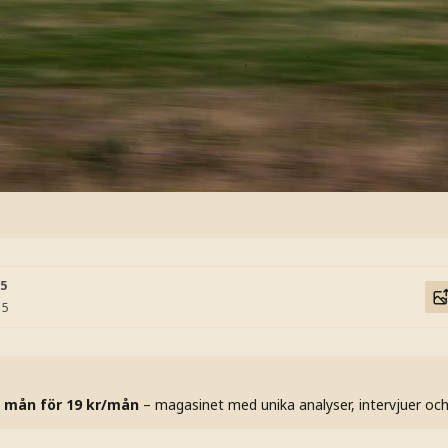
15
15
 mån för 19 kr/mån
– magasinet med unika analyser, intervjuer oc