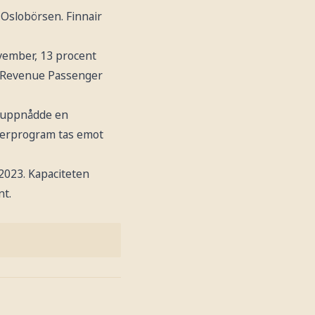
 Oslobörsen. Finnair
vember, 13 procent
K (Revenue Passenger
i uppnådde en
interprogram tas emot
2023. Kapaciteten
nt.