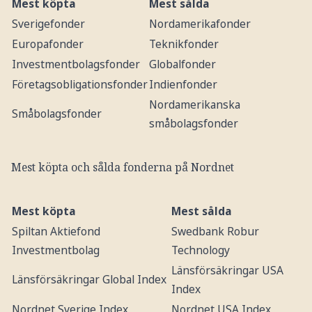
Mest köpta
Mest sålda
Sverigefonder
Nordamerikafonder
Europafonder
Teknikfonder
Investmentbolagsfonder
Globalfonder
Företagsobligationsfonder
Indienfonder
Nordamerikanska
Småbolagsfonder
småbolagsfonder
Mest köpta och sålda fonderna på Nordnet
Mest köpta
Mest sålda
Spiltan Aktiefond
Swedbank Robur
Investmentbolag
Technology
Länsförsäkringar USA
Länsförsäkringar Global Index
Index
Nordnet Sverige Index
Nordnet USA Index