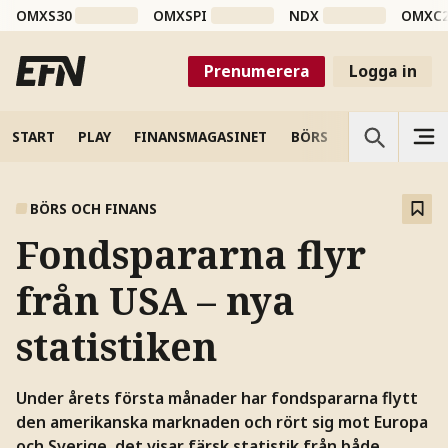
OMXS30
OMXSPI
NDX
OMXC
Prenumerera
Logga in
START
PLAY
FINANSMAGASINET
BÖRS
VETENSKAP
BÖRS OCH FINANS
Fondspararna flyr
från USA – nya
statistiken
Under årets första månader har fondspararna flytt
den amerikanska marknaden och rört sig mot Europa
och Sverige, det visar färsk statistik från både