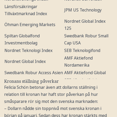
Länsförsäkringar
JPM US Technology
Tillväxtmarknad Index
Nordnet Global Index
Öhman Emerging Markets
125
Spiltan Globalfond
Swedbank Robur Small
Investmentbolag
Cap USA
Nordnet Teknologi Index
SEB Teknologifond
AMF Aktiefond
Nordnet Global Index
Nordamerika
Swedbank Robur Access Asien
AMF Aktiefond Global
SEB AI – Artificial
Kronans ställning påverkar
Spiltan Räntefond Sverige
Felicia Schön betonar även att dollarns ställning i
Intelligence
relation till kronan har haft stor påverkan på hur
småsparare rör sig mot den svenska marknaden:
– Dollarn nådde sin toppnivå mot svenska kronan i
början på januari. Sedan dess har kronan stärkts med