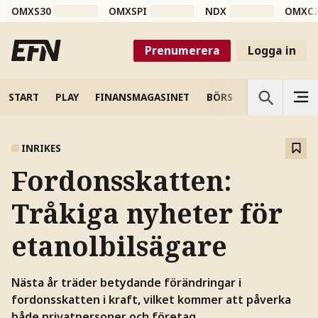
OMXS30
OMXSPI
NDX
OMXC
Prenumerera
Logga in
START
PLAY
FINANSMAGASINET
BÖRS
VETENSKAP
INRIKES
Fordonsskatten:
Tråkiga nyheter för
etanolbilsägare
Nästa år träder betydande förändringar i
fordonsskatten i kraft, vilket kommer att påverka
både privatpersoner och företag.