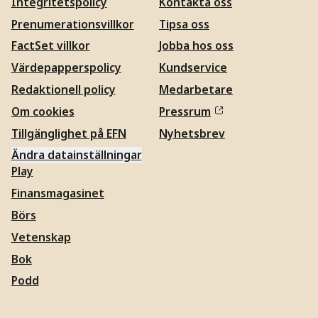
Integritetspolicy
Kontakta oss
Prenumerationsvillkor
Tipsa oss
FactSet villkor
Jobba hos oss
Värdepapperspolicy
Kundservice
Redaktionell policy
Medarbetare
Om cookies
Pressrum
Tillgänglighet på EFN
Nyhetsbrev
Ändra datainställningar
Play
Finansmagasinet
Börs
Vetenskap
Bok
Podd