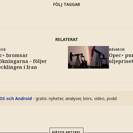
FÖLJ TAGGAR
RELATERAT
ROR
RÅVAROR
c+ bromsar
Opec+ pu
ökningarna – följer
oljepriset
cklingen i Iran
iOS och Android
- gratis: nyheter, analyser, börs, video, podd
NÄSTA ARTIKEL