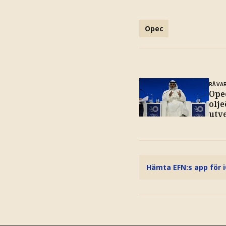
Opec
RÅVA
Ope
olje
utve
Hämta EFN:s app för 