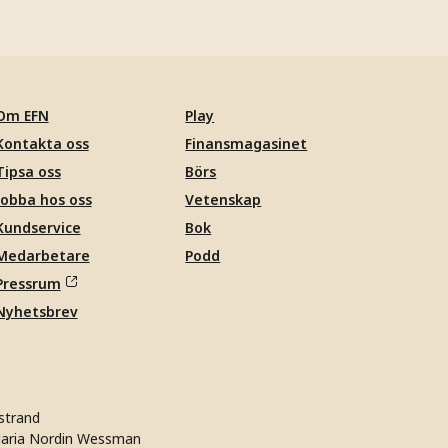
Om EFN
Play
Kontakta oss
Finansmagasinet
Tipsa oss
Börs
Jobba hos oss
Vetenskap
Kundservice
Bok
Medarbetare
Podd
Pressrum
Nyhetsbrev
strand
aria Nordin Wessman