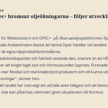
MER
c+ bromsar oljeökningarna – följer utveckl
 för Mellanöstern och OPEC+ på råvaruanalysplattformen Kpl
nade Arabemiraten beslut att lämna Opec handlar om landets
 de egna oljeproduktionsnivåerna.
oduktionskapacitet och faktiskt använda den, snarare än att h
fter att kriget tagit slut och Hormuzsundet öppnats. Förenad
 mer flexibel och marknadsstyrd producent och vill kunna utn
nsningar”, skriver hon.
tt landet har övervägt ett utträde även tidigare och att bes
inte kan påverkas nämnvärt givet situationen vid Hormuz.