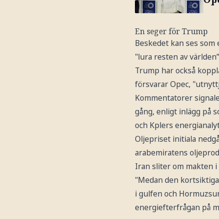
En seger för Trump
Beskedet kan ses som e
"lura resten av världen
Trump har också kopplat
försvarar Opec, "utnyt
Kommentatorer signaler
gång, enligt inlägg på 
och Kplers energianaly
Oljepriset initiala ned
arabemiratens oljeprod
Iran sliter om makten 
"Medan den kortsiktiga 
i gulfen och Hormuzsund
energiefterfrågan på me