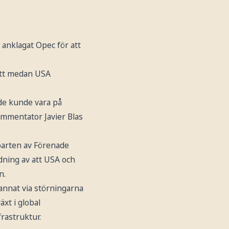
anklagat Opec för att
 att medan USA
nde kunde vara på
ommentator Javier Blas
rparten av Förenade
dning av att USA och
n.
annat via störningarna
xt i global
frastruktur.