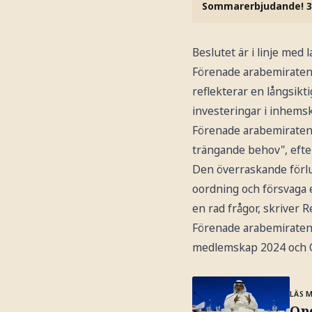
Sommarerbjudande! 3
Beslutet är i linje med
Förenade arabemiratens
reflekterar en långsikt
investeringar i inhems
Förenade arabemiraten l
trängande behov", efte
Den överraskande förlu
oordning och försvaga e
en rad frågor, skriver R
Förenade arabemiraten ä
medlemskap 2024 och Q
LÄS 
Ope