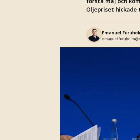
första maj och kom
Oljepriset hickade
Emanuel Furuho
emanuel.furuholm@e