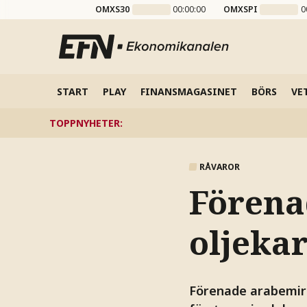
OMXS30
00:00:00
OMXSPI
0
START
PLAY
FINANSMAGASINET
BÖRS
VE
TOPPNYHETER
:
RÅVAROR
Förena
oljeka
Förenade arabemir