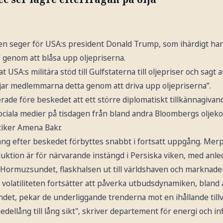
n seger för USA:s president Donald Trump, som ihärdigt har 
” genom att blåsa upp oljepriserna.
 USA:s militära stöd till Gulfstaterna till oljepriser och sagt
tjar medlemmarna detta genom att driva upp oljepriserna”.
ade före beskedet att ett större diplomatiskt tillkännagiva
sociala medier på tisdagen från bland andra Bloombergs oljek
tiker Amena Bakr.
gång efter beskedet förbyttes snabbt i fortsatt uppgång. Me
uktion är för närvarande instängd i Persiska viken, med anle
i Hormuzsundet, flaskhalsen ut till världshaven och marknade
volatiliteten fortsätter att påverka utbudsdynamiken, bland 
et, pekar de underliggande trenderna mot en ihållande tillvä
dellång till lång sikt", skriver departement för energi och in