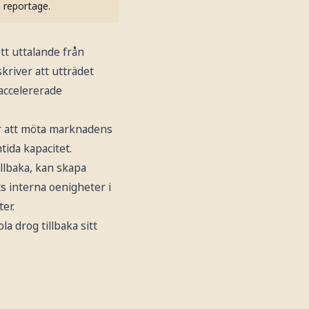
h reportage.
tt uttalande från
river att utträdet
 accelererade
för att möta marknadens
ida kapacitet.
llbaka, kan skapa
ts interna oenigheter i
ter.
 drog tillbaka sitt