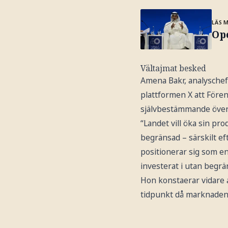
LÄS 
Ope
Vältajmat besked
Amena Bakr, analyschef
plattformen X att Före
självbestämmande över
“Landet vill öka sin pr
begränsad – särskilt e
positionerar sig som en
investerat i utan begrä
Hon konstaerar vidare a
tidpunkt då marknaden 