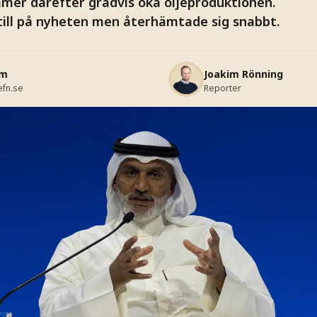
mer därefter gradvis öka oljeproduktionen.
 till på nyheten men återhämtade sig snabbt.
lm
Joakim Rönning
fn.se
Reporter