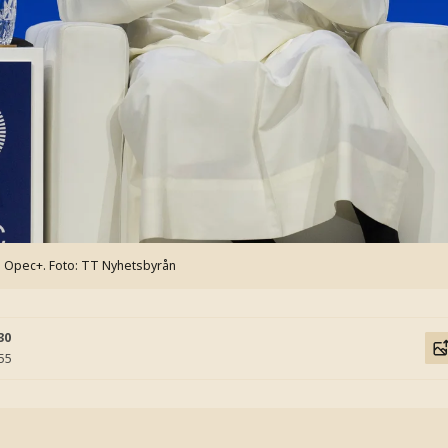
h Opec+.
Foto: TT Nyhetsbyrån
30
:55