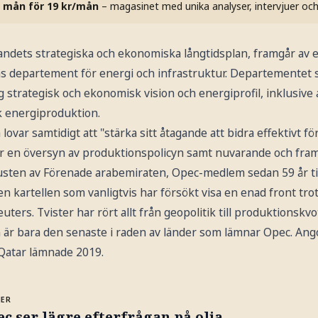
 mån för 19 kr/mån
– magasinet med unika analyser, intervjuer oc
 landets strategiska och ekonomiska långtidsplan, framgår av e
 departement för energi och infrastruktur. Departementet sk
ig strategisk och ekonomisk vision och energiprofil, inklusive
k energiproduktion.
ovar samtidigt att "stärka sitt åtagande att bidra effektivt 
r en översyn av produktionspolicyn samt nuvarande och framt
sten av Förenade arabemiraten, Opec-medlem sedan 59 år ti
n kartellen som vanligtvis har försökt visa en enad front tro
euters. Tvister har rört allt från geopolitik till produktionskvo
r bara den senaste i raden av länder som lämnar Opec. Angola
atar lämnade 2019.
MER
c ser lägre efterfrågan på olja