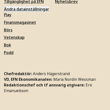
Tillgänglighet på EFN
Nyhetsbrev
Ändra datainställningar
Play
Finansmagasinet
Börs
Vetenskap
Bok
Podd
Chefredaktör:
Anders Hägerstrand
VD, EFN Ekonomikanalen:
Maria Nordin Wessman
Redaktionschef och tf ansvarig utgivare:
Eric
Emanuelsson