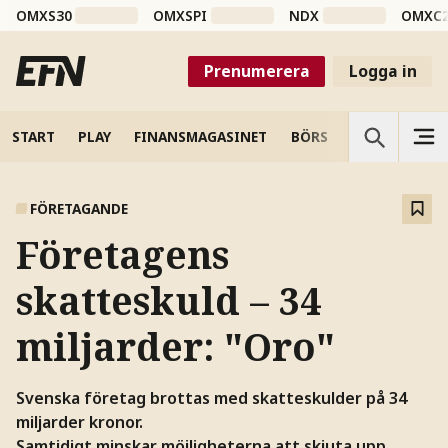
OMXS30
OMXSPI
NDX
OMXC
Prenumerera
Logga in
START
PLAY
FINANSMAGASINET
BÖRS
VETENSKAP
FÖRETAGANDE
Företagens
skatteskuld – 34
miljarder: "Oro"
Svenska företag brottas med skatteskulder på 34
miljarder kronor.
Samtidigt minskar möjligheterna att skjuta upp