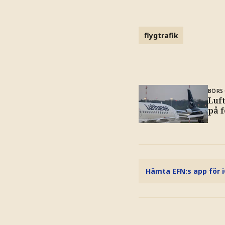
flygtrafik
BÖRS 
Luf
på 
Hämta EFN:s app för 