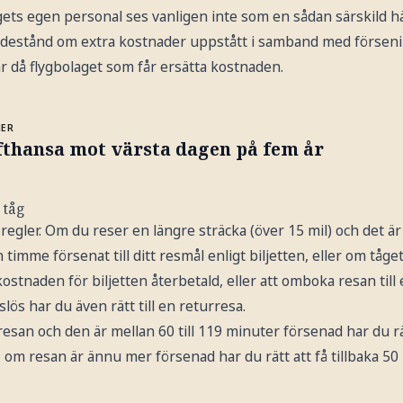
gets egen personal ses vanligen inte som en sådan särskild h
skadestånd om extra kostnader uppstått i samband med förseni
är då flygbolaget som får ersätta kostnaden.
MER
fthansa mot värsta dagen på fem år
 tåg
a regler. Om du reser en längre sträcka (över 15 mil) och det är
mme försenat till ditt resmål enligt biljetten, eller om tåget b
 kostnaden för biljetten återbetald, eller att omboka resan til
lös har du även rätt till en returresa.
esan och den är mellan 60 till 119 minuter försenad har du rät
t, om resan är ännu mer försenad har du rätt att få tillbaka 50