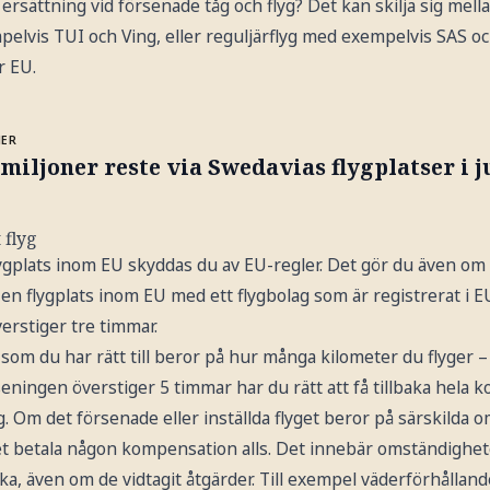
r ersättning vid försenade tåg och flyg? Det kan skilja sig mella
elvis TUI och Ving, eller reguljärflyg med exempelvis SAS 
r EU.
MER
 miljoner reste via Swedavias flygplatser i j
 flyg
ygplats inom EU skyddas du av EU-regler. Det gör du även om 
l en flygplats inom EU med ett flygbolag som är registrerat i E
erstiger tre timmar.
som du har rätt till beror på hur många kilometer du flyger – 
ingen överstiger 5 timmar har du rätt att få tillbaka hela ko
 Om det försenade eller inställda flyget beror på särskilda 
et betala någon kompensation alls. Det innebär omständighet
a, även om de vidtagit åtgärder. Till exempel väderförhålland