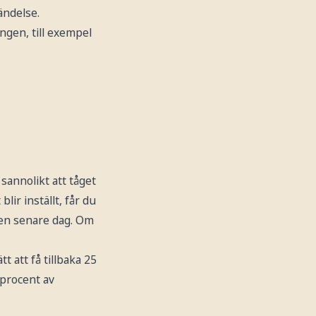
ändelse.
ngen, till exempel
 sannolikt att tåget
lir inställt, får du
l en senare dag. Om
t att få tillbaka 25
 procent av