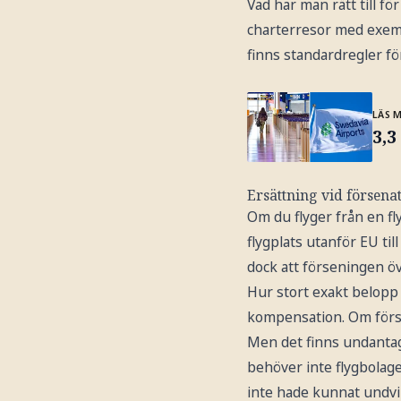
Vad har man rätt till fö
charterresor med exemp
finns standardregler fö
LÄS 
3,3
Ersättning vid försenat
Om du flyger från en fl
flygplats utanför EU til
dock att förseningen öv
Hur stort exakt belopp 
kompensation. Om försen
Men det finns undantag.
behöver inte flygbolag
inte hade kunnat undvik