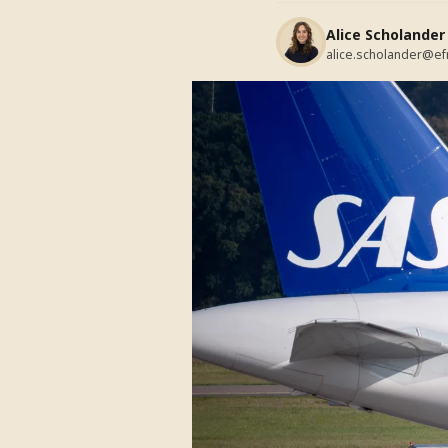
Alice Scholander
alice.scholander@ef