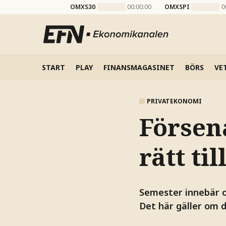
OMXS30
00:00:00
OMXSPI
0
START
PLAY
FINANSMAGASINET
BÖRS
VE
PRIVATEKONOMI
Försena
rätt ti
Semester innebär o
Det här gäller om di