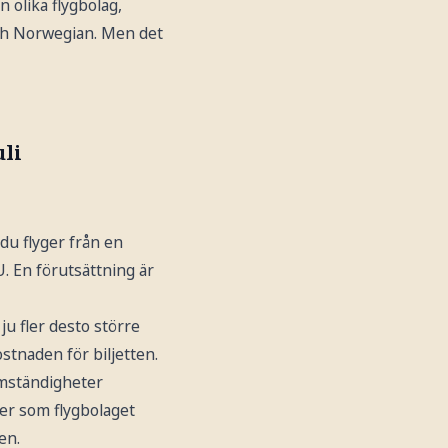
n olika flygbolag,
och Norwegian. Men det
uli
du flyger från en
U. En förutsättning är
ju fler desto större
stnaden för biljetten.
omständigheter
er som flygbolaget
en.