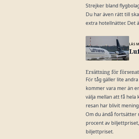
Strejker bland flygbola
Du har även rätt till 
extra hotellnätter. Det 
LÄS 
Lu
Ersättning för försenat
För tåg gäller lite andr
kommer vara mer än en ti
välja mellan att få hela
resan har blivit menings
Om du ändå fortsätter r
procent av biljettprise
biljettpriset.