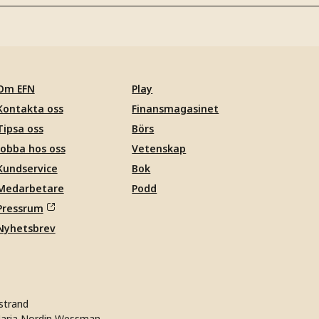
Om EFN
Play
Kontakta oss
Finansmagasinet
Tipsa oss
Börs
Jobba hos oss
Vetenskap
Kundservice
Bok
Medarbetare
Podd
Pressrum
Nyhetsbrev
strand
aria Nordin Wessman