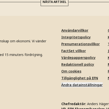
NÄSTA ARTIKEL
Användarvillkor
Integritetspolicy
unskap om ekonomi. Vi vänder
Prenumerationsvillkor
FactSet villkor
ed 15 minuters fördröjning.
Värdepapperspolicy
Redaktionell policy
Om cookies
Tillgänglighet på EFN
Ändra datainställningar
Chefredaktör:
Anders Häger
VD, EFN Ekonomikanalen:
M