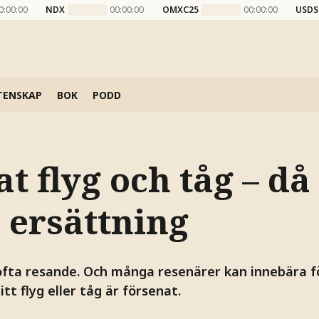
0:00:00
NDX
00:00:00
OMXC25
00:00:00
USDS
TENSKAP
BOK
PODD
t flyg och tåg – då
ll ersättning
fta resande. Och många resenärer kan innebära fö
tt flyg eller tåg är försenat.