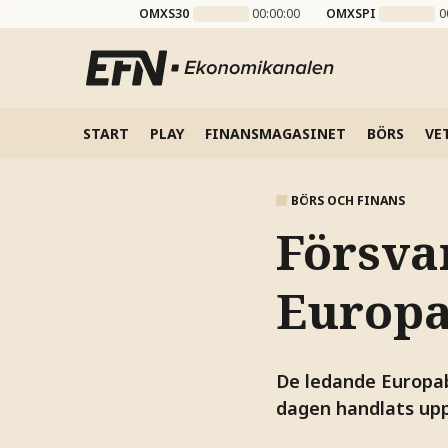
OMXS30
00:00:00
OMXSPI
0
START
PLAY
FINANSMAGASINET
BÖRS
VE
BÖRS OCH FINANS
Försva
Europa
De ledande Europab
dagen handlats upp