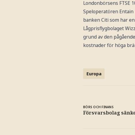
Londonbörsens FTSE 100
Speloperatören Entain r
banken Citi som har en
Lågprisflygbolaget Wizz
grund av den pågående k
kostnader för höga brän
Europa
BÖRS OCH FINANS
Försvarsbolag sänk