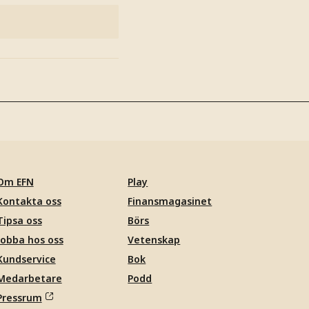
Om EFN
Play
Kontakta oss
Finansmagasinet
Tipsa oss
Börs
Jobba hos oss
Vetenskap
Kundservice
Bok
Medarbetare
Podd
Pressrum