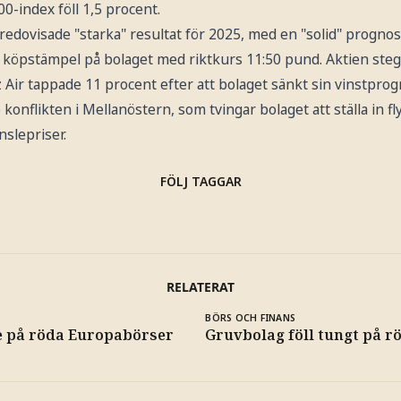
-index föll 1,5 procent.
edovisade "starka" resultat för 2025, med en "solid" prognos 
 köpstämpel på bolaget med riktkurs 11:50 pund. Aktien steg
 Air tappade 11 procent efter att bolaget sänkt sin vinstprog
onflikten i Mellanöstern, som tvingar bolaget att ställa in fl
slepriser.
FÖLJ TAGGAR
RELATERAT
BÖRS OCH FINANS
e på röda Europabörser
Gruvbolag föll tungt på 