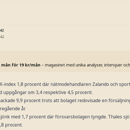
:42
:42
 mån för 19 kr/mån
– magasinet med unika analyser, intervjuer oc
AX-index 1,8 procent där nätmodehandlaren Zalando och spo
 uppgångar om 3,4 respektive 4,5 procent.
ackade 9,9 procent trots att bolaget redovisade en försäljni
regående år.
sjönk med 1,7 procent där försvarsbolagen tyngde. Thales sj
,8 procent.