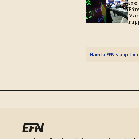
BÖRS 
För
Mart
rap
Hämta EFN:s app för 