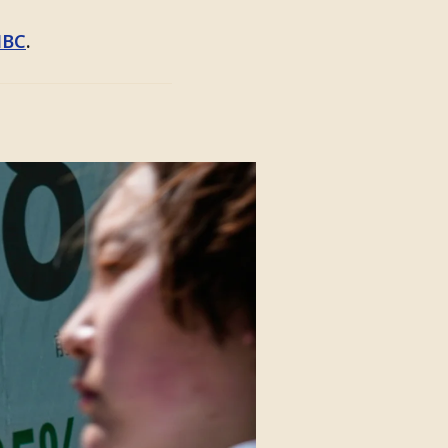
NBC
.