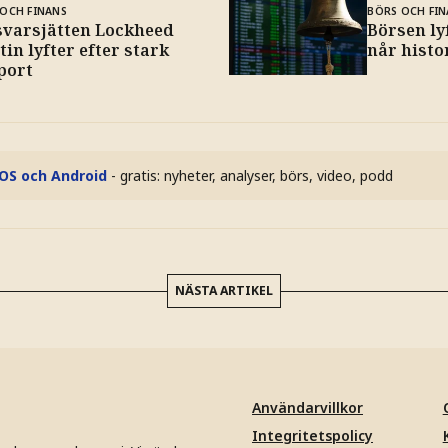
OCH FINANS
BÖRS OCH FIN
svarsjätten Lockheed
Börsen ly
in lyfter efter stark
når histo
port
iOS och Android
- gratis: nyheter, analyser, börs, video, podd
NÄSTA ARTIKEL
Användarvillkor
Integritetspolicy