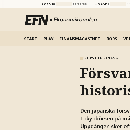
OMXS30
00:00:00
OMXSPI
0
START
PLAY
FINANSMAGASINET
BÖRS
VE
BÖRS OCH FINANS
Försvar
histori
Den japanska försv
Tokyobörsen på m
Uppgången sker eft