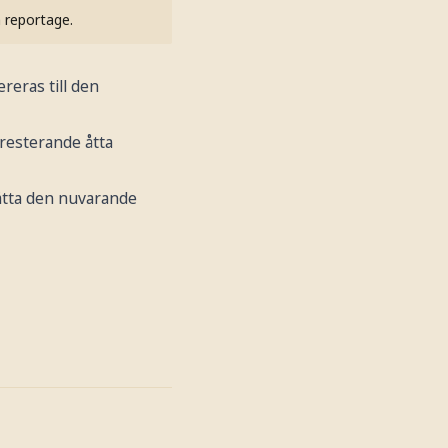
h reportage.
ereras till den
resterande åtta
ätta den nuvarande