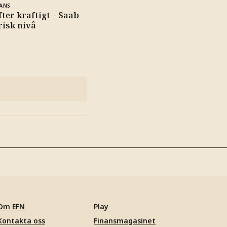
ANS
fter kraftigt – Saab
risk nivå
Om EFN
Play
Kontakta oss
Finansmagasinet