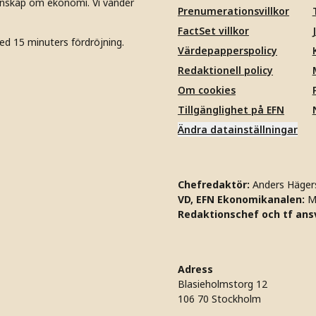
unskap om ekonomi. Vi vänder
Prenumerationsvillkor
FactSet villkor
ed 15 minuters fördröjning.
Värdepapperspolicy
Redaktionell policy
Om cookies
Tillgänglighet på EFN
Ändra datainställningar
Chefredaktör:
Anders Häger
VD, EFN Ekonomikanalen:
M
Redaktionschef och tf ansv
Adress
Blasieholmstorg 12
106 70 Stockholm