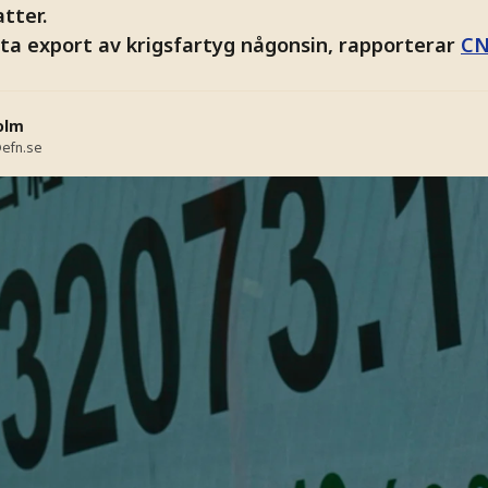
tter.
sta export av krigsfartyg någonsin, rapporterar
C
olm
efn.se