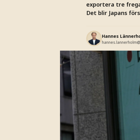
exportera tre frega
Det blir Japans för
Hannes Lännerh
hannes.lannerholm@