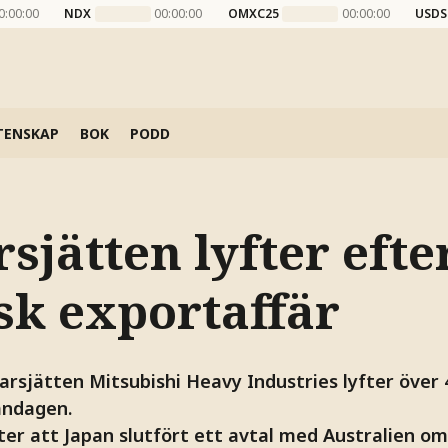
0:00:00
NDX
00:00:00
OMXC25
00:00:00
USDS
TENSKAP
BOK
PODD
sjätten lyfter efte
sk exportaffär
arsjätten Mitsubishi Heavy Industries lyfter över 
åndagen.
er att Japan slutfört ett avtal med Australien om