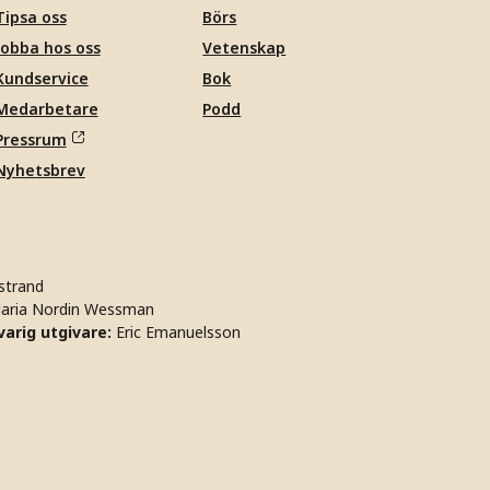
Tipsa oss
Börs
Jobba hos oss
Vetenskap
Kundservice
Bok
Medarbetare
Podd
Pressrum
Nyhetsbrev
strand
aria Nordin Wessman
arig utgivare:
Eric Emanuelsson