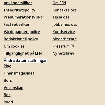
Användarvillkor
Om EFN
Integritetspolicy
Kontakta oss
Prenumerationsvillkor
Tipsa oss
FactSet villkor
Jobba hos oss
Värdepapperspolicy
Kundservice
Redaktionell policy
Medarbetare
Om cookies
Pressrum
Tillgänglighet på EFN
Nyhetsbrev
Ändra datainställningar
Play
Finansmagasinet
Börs
Vetenskap
Bok
Podd