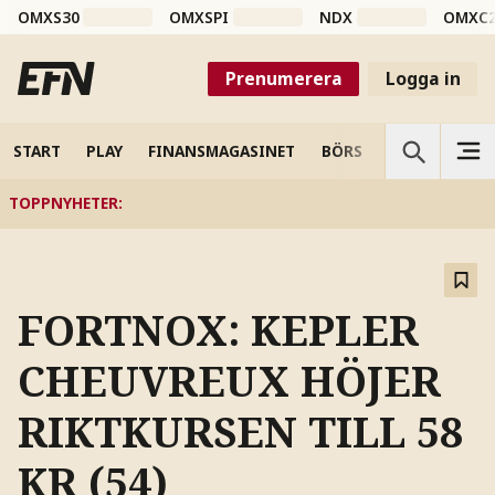
OMXS30
OMXSPI
NDX
OMXC
Prenumerera
Logga in
START
PLAY
FINANSMAGASINET
BÖRS
VETENSKAP
TOPPNYHETER
:
FORTNOX: KEPLER
CHEUVREUX HÖJER
RIKTKURSEN TILL 58
KR (54)