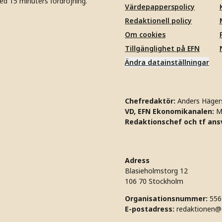
ed 15 minuters fördröjning.
Värdepapperspolicy
Redaktionell policy
Om cookies
Tillgänglighet på EFN
Ändra datainställningar
Chefredaktör:
Anders Häger
VD, EFN Ekonomikanalen:
M
Redaktionschef och tf ansv
Adress
Blasieholmstorg 12
106 70 Stockholm
Organisationsnummer:
556
E-postadress:
redaktionen@