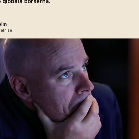
 globala börserna.
olm
efn.se