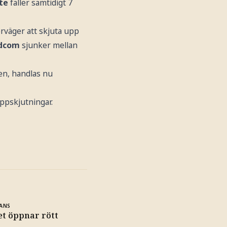
te
faller samtidigt 7
rväger att skjuta upp
dcom
sjunker mellan
en, handlas nu
uppskjutningar.
ANS
et öppnar rött