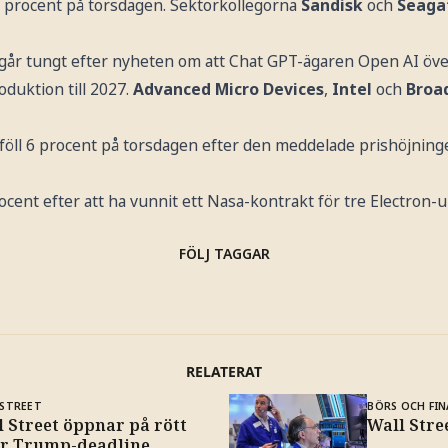
 procent på torsdagen. Sektorkollegorna
Sandisk
och
Seaga
går tungt efter nyheten om att Chat GPT-ägaren Open AI öve
oduktion till 2027.
Advanced Micro Devices
,
Intel
och
Broa
 föll 6 procent på torsdagen efter den meddelade prishöjning
ocent efter att ha vunnit ett Nasa-kontrakt för tre Electron-
FÖLJ TAGGAR
RELATERAT
 STREET
BÖRS OCH FIN
 Street öppnar på rött
Wall Stre
ör Trump-deadline