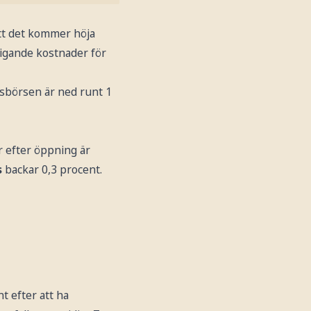
att det kommer höja
tigande kostnader för
msbörsen är ned runt 1
r efter öppning är
s
backar 0,3 procent.
nt efter att ha