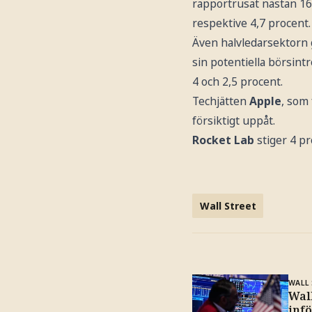
rapportrusat nästan 16
respektive 4,7 procent.
Även halvledarsektorn 
sin potentiella börsintr
4 och 2,5 procent.
Techjätten
Apple
, som
försiktigt uppåt.
Rocket Lab
stiger 4 pr
Wall Street
WALL
Wall
inf