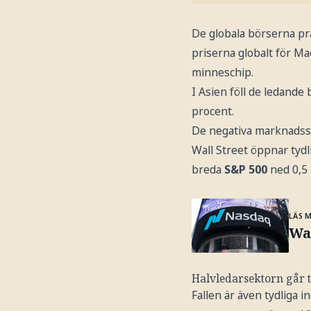
De globala börserna pr
priserna globalt för M
minneschip.
I Asien föll de ledand
procent.
De negativa marknadsse
Wall Street öppnar tyd
breda
S&P 500
ned 0,5
LÄS 
Wal
Halvledarsektorn går 
Fallen är även tydliga