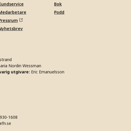
Kundservice
Bok
Medarbetare
Podd
Pressrum
Nyhetsbrev
strand
aria Nordin Wessman
arig utgivare:
Eric Emanuelsson
930-1608
efn.se