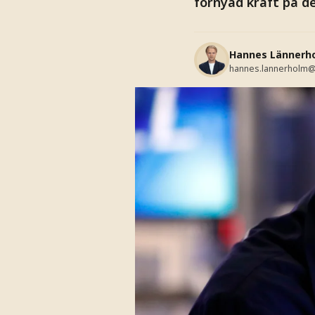
förnyad kraft på de
Hannes Lännerh
hannes.lannerholm@