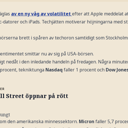
äglas
av en ny våg av volatilitet
efter att Apple meddelat 
ac-datorer och iPads. Techjätten motiverar höjningarna med s
e börserna brett i spåren av techoron samtidigt som Stockhol
ntimentet smittar nu av sig på USA-börsen.
ligt nedåt i den inledande handeln på fredagen. Några minute
 procent, tekniktunga
Nasdaq
faller 1 procent och
Dow Jone
MER
l Street öppnar på rött
tungt
 inom den amerikanska minnessektorn.
Micron
faller 5,7 proce