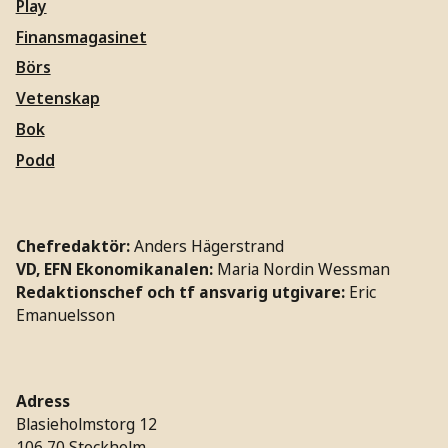
Play
Finansmagasinet
Börs
Vetenskap
Bok
Podd
Chefredaktör:
Anders Hägerstrand
VD, EFN Ekonomikanalen:
Maria Nordin Wessman
Redaktionschef och tf ansvarig utgivare:
Eric
Emanuelsson
Adress
Blasieholmstorg 12
106 70 Stockholm