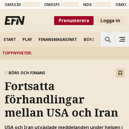
OMXS30
OMXSPI
NDX
OMXC
Prenumerera
Logga in
START
PLAY
FINANSMAGASINET
BÖRS
VETENSKAP
TOPPNYHETER
:
BÖRS OCH FINANS
Fortsatta
förhandlingar
mellan USA och Iran
USA och Iran utväxlade meddelanden under helgen i