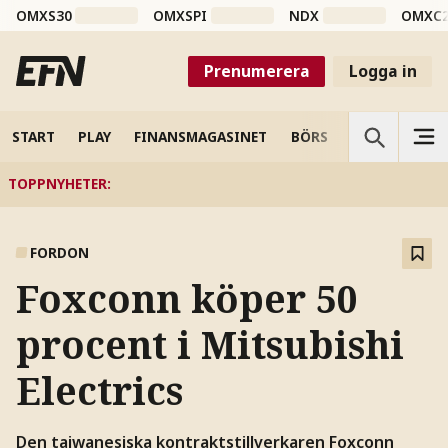
OMXS30
OMXSPI
NDX
OMXC
Prenumerera
Logga in
START
PLAY
FINANSMAGASINET
BÖRS
VETENSKAP
TOPPNYHETER
:
FORDON
Foxconn köper 50
procent i Mitsubishi
Electrics
Den taiwanesiska kontraktstillverkaren Foxconn