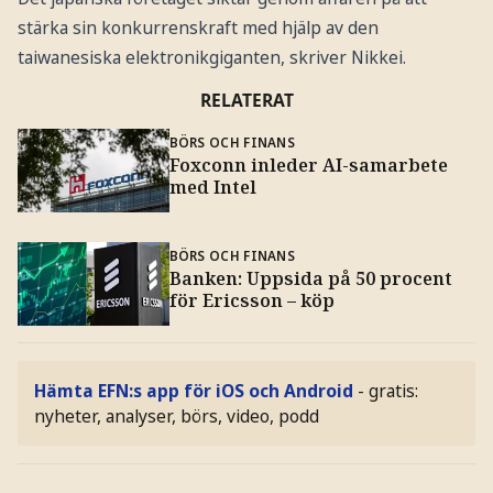
stärka sin konkurrenskraft med hjälp av den
taiwanesiska elektronikgiganten, skriver Nikkei.
RELATERAT
BÖRS OCH FINANS
Foxconn inleder AI-samarbete
med Intel
BÖRS OCH FINANS
Banken: Uppsida på 50 procent
för Ericsson – köp
Hämta EFN:s app för iOS och Android
- gratis:
nyheter, analyser, börs, video, podd