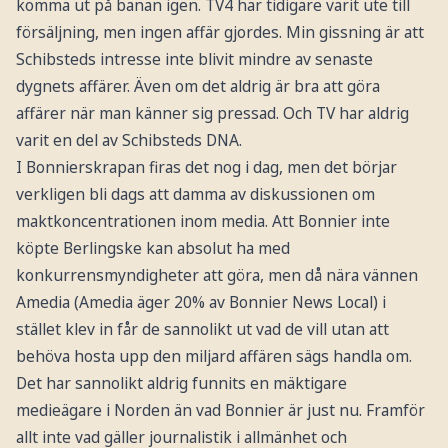
komma ut på banan igen. TV4 har tidigare varit ute till
försäljning, men ingen affär gjordes. Min gissning är att
Schibsteds intresse inte blivit mindre av senaste
dygnets affärer. Även om det aldrig är bra att göra
affärer när man känner sig pressad. Och TV har aldrig
varit en del av Schibsteds DNA.
I Bonnierskrapan firas det nog i dag, men det börjar
verkligen bli dags att damma av diskussionen om
maktkoncentrationen inom media. Att Bonnier inte
köpte Berlingske kan absolut ha med
konkurrensmyndigheter att göra, men då nära vännen
Amedia (Amedia äger 20% av Bonnier News Local) i
stället klev in får de sannolikt ut vad de vill utan att
behöva hosta upp den miljard affären sägs handla om.
Det har sannolikt aldrig funnits en mäktigare
medieägare i Norden än vad Bonnier är just nu. Framför
allt inte vad gäller journalistik i allmänhet och