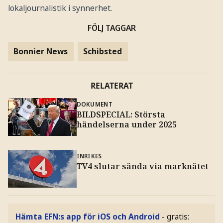
lokaljournalistik i synnerhet.
FÖLJ TAGGAR
Bonnier News
Schibsted
RELATERAT
DOKUMENT
BILDSPECIAL: Största
händelserna under 2025
INRIKES
TV4 slutar sända via marknätet
Hämta EFN:s app för iOS och Android
- gratis: