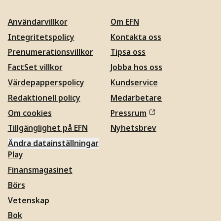
Användarvillkor
Om EFN
Integritetspolicy
Kontakta oss
Prenumerationsvillkor
Tipsa oss
FactSet villkor
Jobba hos oss
Värdepapperspolicy
Kundservice
Redaktionell policy
Medarbetare
Om cookies
Pressrum
Tillgänglighet på EFN
Nyhetsbrev
Ändra datainställningar
Play
Finansmagasinet
Börs
Vetenskap
Bok