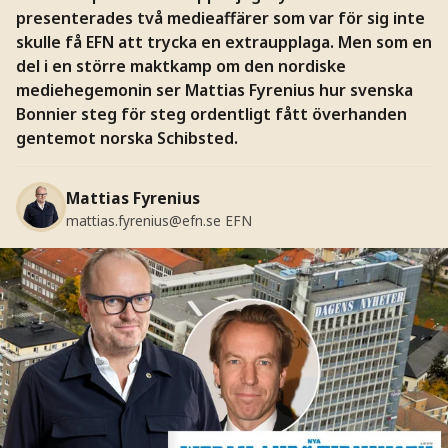
presenterades två medieaffärer som var för sig inte
skulle få EFN att trycka en extraupplaga. Men som en
del i en större maktkamp om den nordiske
mediehegemonin ser Mattias Fyrenius hur svenska
Bonnier steg för steg ordentligt fått överhanden
gentemot norska Schibsted.
Mattias Fyrenius
mattias.fyrenius@efn.se
EFN